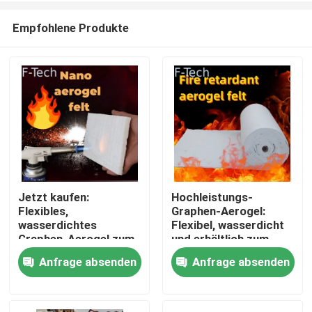
Empfohlene Produkte
Jetzt kaufen:
Hochleistungs-
Flexibles,
Graphen-Aerogel:
Zu Hause
wasserdichtes
Flexibel, wasserdicht
Graphen-Aerogel zum
und erhältlich zum
Verkauf
Verkauf
Anfrage absenden
Anfrage absenden
Produkte
Videos