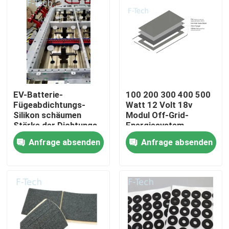
VR-Show
Über uns
Werksbesichtigung
EV-Batterie-
100 200 300 400 500
Fügeabdichtungs-
Watt 12 Volt 18v
Silikon schäumen
Modul Off-Grid-
Stärke der Dichtungs-
Energiesystem
Qualitätskontrolle
0.8-25.4mm
Monokristallines
Anfrage absenden
Anfrage absenden
Solarpanel
Kontakt mit uns
Neuigkeiten
Rechtssachen