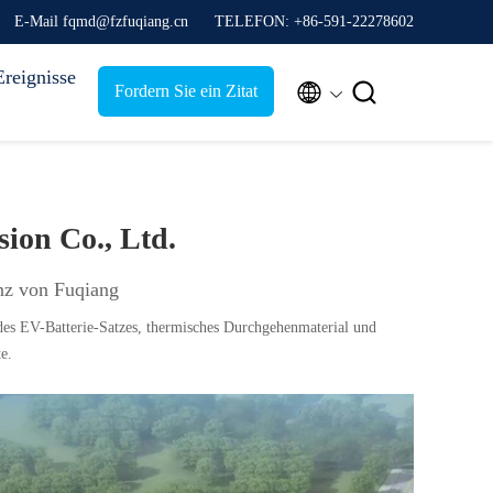
E-Mail fqmd@fzfuqiang.cn
TELEFON: +86-591-22278602
Ereignisse


Fordern Sie ein Zitat
ion Co., Ltd.
nz von Fuqiang
es EV-Batterie-Satzes, thermisches Durchgehenmaterial und
e.