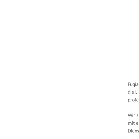
Fuqia
die L
profe
Wir s
mit e
Diens