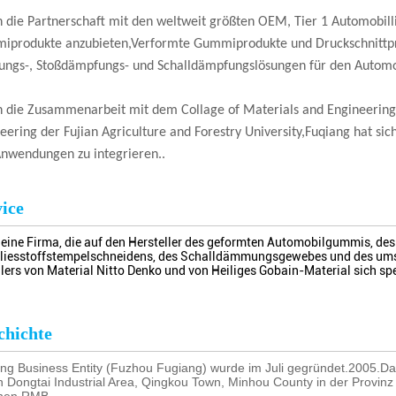
 die Partnerschaft mit den weltweit größten OEM, Tier 1 Automobillie
produkte anzubieten,Verformte Gummiprodukte und Druckschnittpro
ungs-, Stoßdämpfungs- und Schalldämpfungslösungen für den Automo
 die Zusammenarbeit mit dem Collage of Materials and Engineering
eering der Fujian Agriculture and Forestry University,Fuqiang hat si
nwendungen zu integrieren..
ice
t eine Firma, die auf den Hersteller des geformten Automobilgummis, 
liesstoffstempelschneidens, des Schalldämmungsgewebes und des umspo
ilers von Material Nitto Denko und von Heiliges Gobain-Material sich spez