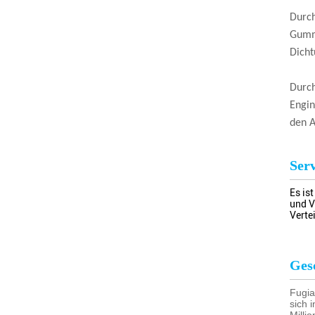
Durch
Gummi
Dicht
Durch
Engin
den A
Serv
Es is
und V
Verte