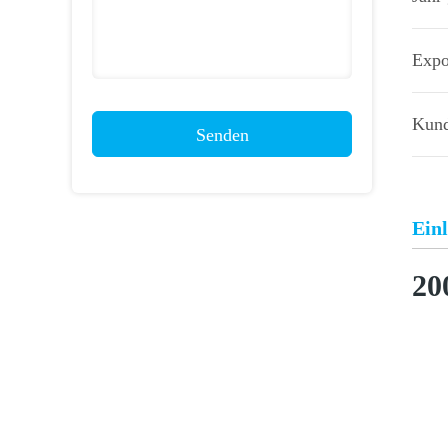
Expo
Kund
Senden
Einl
20