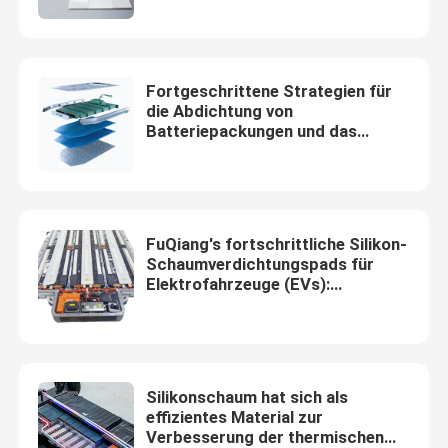
Energiebatterien
Fortgeschrittene Strategien für
die Abdichtung von
Batteriepackungen und das
thermische Management
FuQiang's fortschrittliche Silikon-
Schaumverdichtungspads für
Elektrofahrzeuge (EVs):
Verlängerung der Lebensdauer
der Batterie und Sicherstellung
der Sicherheit von Li-Ionen-
Batterien
Silikonschaum hat sich als
effizientes Material zur
Verbesserung der thermischen