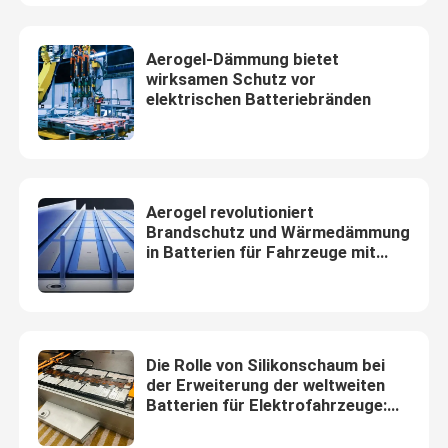
VR-Show
Aerogel-Dämmung bietet
wirksamen Schutz vor
elektrischen Batteriebränden
Über uns
Werksbesichtigung
Aerogel revolutioniert
Brandschutz und Wärmedämmung
Qualitätskontrolle
in Batterien für Fahrzeuge mit
neuer Energie
Kontakt mit uns
Die Rolle von Silikonschaum bei
Neuigkeiten
der Erweiterung der weltweiten
Batterien für Elektrofahrzeuge:
Auswirkungen und Innovationen
Rechtssachen