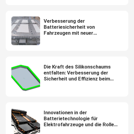
Bitte um ein Angebot
Verbesserung der
Batteriesicherheit von
Fahrzeugen mit neuer
Batterie-Fügeabdichtung
Energieversorgung mit
Mikrozellulärem Polypropylen-
Schaum: Eine wirksame
Batterie-thermisches Management-System
feuerdichte und wärmedämmende
Lösung
Die Kraft des Silikonschaums
Batterie-thermischer Durchgehen-Schutz
entfalten: Verbesserung der
Sicherheit und Effizienz beim
thermischen Management von
Elektrofahrzeugbatterien
EV-Batterie-thermisches Durchgehen
Gummisiegelring
Innovationen in der
Batterietechnologie für
Elektrofahrzeuge und die Rolle
Batterie-Wärmedämmung
von Aerogel im thermischen