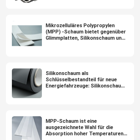
Management
Batterie-thermische Verpackung
Mikrozelluläres Polypropylen
(MPP) -Schaum bietet gegenüber
EV-Batterie-Schutz
Glimmplatten, Silikonschaum und
Aerogelen deutliche Vorteile als
Thermalpad für
Geeignete Toleranzgrenze
Energiespeicherbatterien
Silikonschaum als
Batterie-Schnittstelle
Schlüsselbestandteil für neue
Energiefahrzeuge: Silikonschaum
im Bestreben nach nachhaltigem
Batterie-Abbinden
Verkehr: Ein wesentlicher
Bestandteil
MPP-Schaum ist eine
ausgezeichnete Wahl für die
Absorption hoher Temperaturen
in Thermal Pads für neue