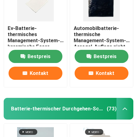
Ev-Batterie-
Automobilbatterie-
thermisches
thermische
Management-System-
Management-System-
keramische Faser-
Aerogel-Auflage nicht
Aerogel geglaubter
brennbar
Bestpreis
Bestpreis
Flamme Retardancy
Kontakt
Kontakt
Batterie-thermischer Durchgehen-Schutz
(73)