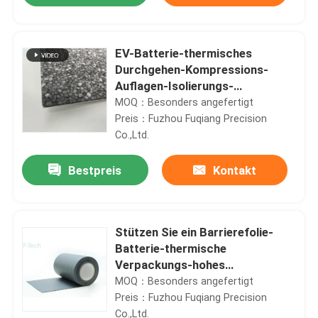
EV-Batterie-thermisches
Durchgehen-Kompressions-
Auflagen-Isolierungs-
Polystyren-Schaum-Blatt
MOQ：Besonders angefertigt
Preis：Fuzhou Fuqiang Precision
Co.,Ltd.
Bestpreis
Kontakt
Zu Hause
Stützen Sie ein Barrierefolie-
Batterie-thermische
Verpackungs-hohes
Produkte
flammhemmendes unter
MOQ：Besonders angefertigt
Preis：Fuzhou Fuqiang Precision
Videos
Co.,Ltd.