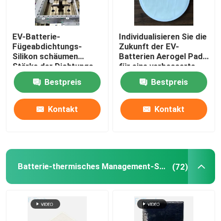
Batterie-thermische Verpackung
EV-Batterie-
Individualisieren Sie die
Fügeabdichtungs-
Zukunft der EV-
EV-Batterie-Schutz
Silikon schäumen
Batterien Aerogel Pads
Stärke der Dichtungs-
für eine verbesserte
0.8-25.4mm
thermische Verwaltung
Bestpreis
Bestpreis
Geeignete Toleranzgrenze
Kontakt
Kontakt
Batterie-Schnittstelle
Batterie-Abbinden
Batterie-thermisches Management-System
(72)