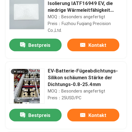
Isolierung IATF16949 EV, die
niedrige Wärmeleitfähigkeit
auffüllt
MOQ：Besonders angefertigt
Preis：Fuzhou Fuqiang Precision
Co.,Ltd.
Bestpreis
Kontakt
EV-Batterie-Fügeabdichtungs-
Silikon schäumen Stärke der
Dichtungs-0.8-25.4mm
MOQ：Besonders angefertigt
Preis：25USD/PC
Bestpreis
Kontakt