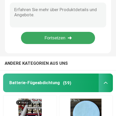
Batterie-thermisches Management-System-Schallisolierungs-Blatt-glatte Oberfläche
Automobilteil-Batterie-Schnittstellen-enge Zelle erweiterte Polystyren-Schaum-Blatt
Bitte um ein Angebot
Hochleistungs-Batterie-thermischer Durchgehen-Schutz Mica Insulation Sheet
Langlebigkeits-Batterie-thermisches Durchgehen schützt wickelnde Isolierung Mica EMI Shielding Sheet
Batterie-Fügeabdichtung
Effektive Batterie-thermisches Durchgehen schützt steifen Mica Sheet Winding Insulation
Selbstklebendes Kompressions-Auflagen-Batterie-Temperatur-Management-System
Batterie-thermisches Management-System
Batterie-thermischer Durchgehen-Schutz
ANDERE KATEGORIEN AUS UNS
EV-Batterie-thermisches Durchgehen
Batterie-Fügeabdichtung
(59)
Gummisiegelring
Batterie-Wärmedämmung