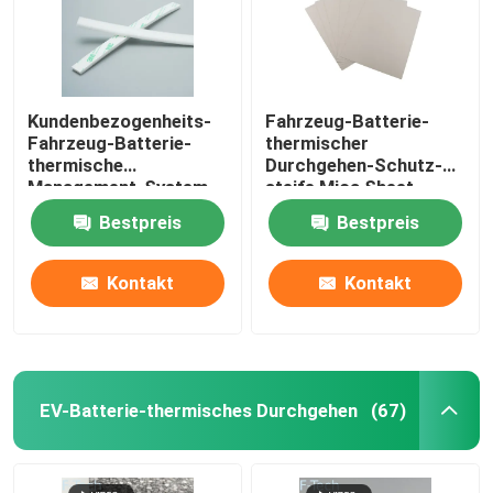
Kundenbezogenheits-
Fahrzeug-Batterie-
Fahrzeug-Batterie-
thermischer
thermische
Durchgehen-Schutz-
Management-System-
steife Mica Sheet
Kompressions-Auflage
Winding Insulation Mica
Bestpreis
Bestpreis
EMS
Kontakt
Kontakt
EV-Batterie-thermisches Durchgehen
(67)