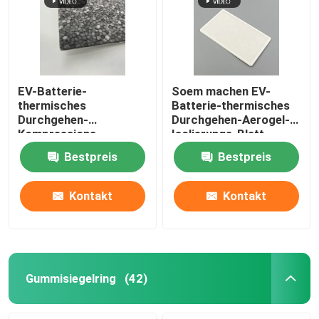
EV-Batterie-
Soem machen EV-
thermisches
Batterie-thermisches
Durchgehen-
Durchgehen-Aerogel-
Kompressions-
Isolierungs-Blatt
Auflagen-Isolierungs-
feuerfest
Bestpreis
Bestpreis
Polystyren-Schaum-
Blatt
Kontakt
Kontakt
Gummisiegelring
(42)