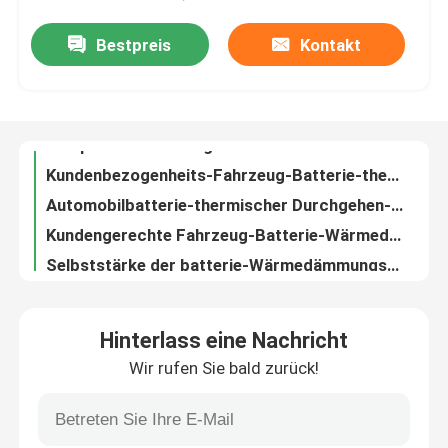
Bestpreis
Kontakt
Kompressions-Auflagen-Batterie-Schnittstelle Pyracoustic-Melamin-Schaum-Material
VR-Show
Kundenbezogenheits-Fahrzeug-Batterie-thermische Management-System-Kompressions-Auflage
Automobilbatterie-thermischer Durchgehen-Schutz-zusammenpressendes Auflagen-Feuer bewertet
Über uns
Kundengerechte Fahrzeug-Batterie-Wärmedämmungs-Nano-Aerogel-Isolierungs-Blatt
Selbststärke der batterie-Wärmedämmungs-Aerogel-Isolierschicht-3mm 6mm
Werksbesichtigung
Kieselsol-Isolierungs-Auflage für New Energy-Bus-Energie-Batterie-Kern-thermische Durchgehen-Wärmedämmung
Elektro-Mobil-Industrie-Mica Insulation Sheet Winding Insulations-Materialien
Qualitätskontrolle
Feuerbeständiges Batterie-Isoliermaterial-flexibles erweitertes Polypropylen-Blatt
Verschleißfestigkeits-Batterie-Schnittstelle schloss das aufbereitete Zellschaum-Auffüllen-Blatt
Kontakt mit uns
Hoher Haltbarkeit Ev-Batterie-Isolierungs-Auflage PPE-Schaum-Blatt-Leichtgewichtler
Hinterlass eine Nachricht
Kundengebundenes hochfestes 6mm PPE-Schaum-Blattbatterieisoliermaterial
Wir rufen Sie bald zurück!
Neuigkeiten
Schaum-Blatt Selbstdes batterie-Isolierungs-feuerfestes Schaum-Isolierungs-Blatt-EPE selbstklebend
Imprägnierungsbatterie-Schnittstellen-zusammenpressende Auflagen-geschlossene Zellschaum-Isolierungs-Blätter
Soem-ODM erweiterte Polystyren-Schaum-Blatt-thermisches Management von Elektro-Mobilen
Rechtssachen