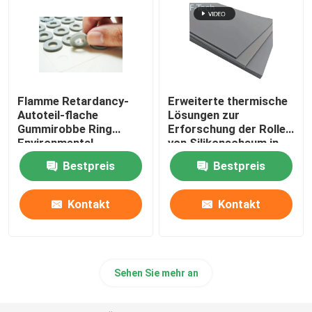
Flamme Retardancy-
Erweiterte thermische
Autoteil-flache
Lösungen zur
Gummirobbe Ring
Erforschung der Rolle
Environmental
von Silikonschaum in
Protection
EV-Batteriesystemen
Bestpreis
Bestpreis
Kontakt
Kontakt
Sehen Sie mehr an