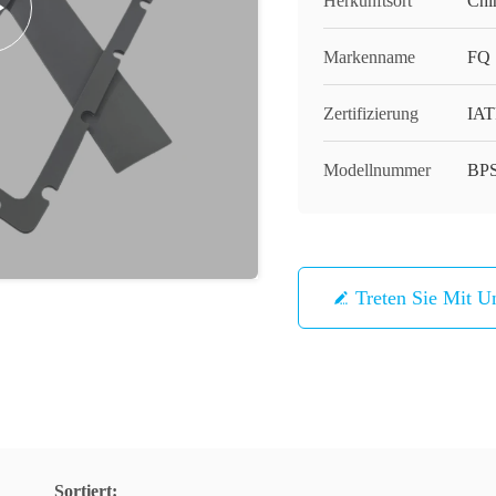
Herkunftsort
Chi
Markenname
FQ
Zertifizierung
IAT
Modellnummer
BPS
Treten Sie Mit U
Sortiert: