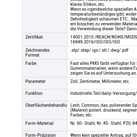
klares Silikon, etc.
Wenn es irgendwelche speziellen A
temperaturbeständiges gibt, wide
Dehnfestigkeit schäumen ETC… Mate
ein bisschen zu verwenden Material
die Verwendung dieser Teile? Dann
Zertifikat
14001:2015 /REACH/ROHS/MSDS/
16949:2016/ISO/ISO/ISO
Zeichnendes
.stp/.step/.igs /.stl /.dwg/.pdf
Format
Farbe
Fast alles PMS färbt verfügbar für
Gummimaterialien, wenn andere Fa
zeigen Sie es auf Untersuchung an
Parameter
Zoll, Zentimeter, Millimeter, etc.
Funktion
Industrielle Teil/daily-Versorgun
Oberflächenbehandlung
Lech, Common, das, polierender Sp
(Malerei) poliert, druckend, segme
Farben, etc.
Form-Material
Nr. 50- Stahl, Nr. 45- Stahl, P20, 8
Form-Präzision
Wenn kein spezieller Antrag, auf I