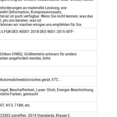
nforderungen an materielle Leistung, wie
rsteht Deformation, Kompressionssatz,
rial ist auch verfügbar. Wenn Sie nicht kennen, was das
, pls uns beraten, was ist
 können wir machen einiges uns empfehlen für Sie.
LFGB DES 45001:2018 DES 9001:2015 IATF-
 Silikon (VMQ); Größtenteils schwarz für andere
rben angefordert werden, bitte
.
g/Automobilmedizinisches gerät, ETC….
iegel, Beschaffenheit, Laser-Stich, Energie-Beschichtung
ntierte Farben, gemischt
407, H13, 718H, etc.
SO3302 zutreffen: 2014 Standards, Klasse 2.