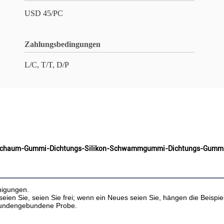
USD 45/PC
Zahlungsbedingungen
L/C, T/T, D/P
kon-Schaum-Gummi-Dichtungs-Silikon-Schwammgummi-Dichtungs-Gum
nigungen.
ien Sie, seien Sie frei; wenn ein Neues seien Sie, hängen die Beispi
r kundengebundene Probe.