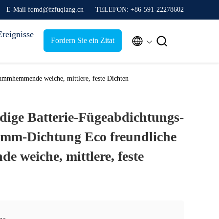
E-Mail fqmd@fzfuqiang.cn
TELEFON: +86-591-22278602
Ereignisse


Fordern Sie ein Zitat
ammhemmende weiche, mittlere, feste Dichten
dige Batterie-Fügeabdichtungs-
amm-Dichtung Eco freundliche
 weiche, mittlere, feste