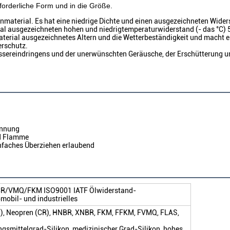
forderliche Form und in die Größe.
nmaterial. Es hat eine niedrige Dichte und einen ausgezeichneten Wider
al ausgezeichneten hohen und niedrigtemperaturwiderstand (- das °C) 
terial ausgezeichnetes Altern und die Wetterbeständigkeit und macht es
erschutz.
ssereindringens und der unerwünschten Geräusche, der Erschütterung u
annung
nd Flamme
einfaches Überziehen erlaubend
CR/VMQ/FKM ISO9001 IATF Ölwiderstand-
mobil- und industrielles
Q), Neopren (CR), HNBR, XNBR, FKM, FFKM, FVMQ, FLAS,
ngsmittelgrad-Silikon, medizinischer Grad-Silikon, hohes