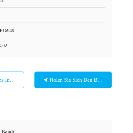
na
F16949
-02
ns In Verbindung
Holen Sie Sich Den Besten Preis
Band: