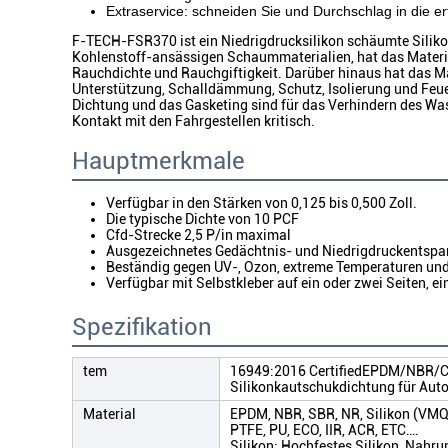
Extraservice: schneiden Sie und Durchschlag in die er
F-TECH-FSR370 ist ein Niedrigdrucksilikon schäumte Siliko
Kohlenstoff-ansässigen Schaummaterialien, hat das Materi
Rauchdichte und Rauchgiftigkeit. Darüber hinaus hat das Ma
Unterstützung, Schalldämmung, Schutz, Isolierung und Feu
Dichtung und das Gasketing sind für das Verhindern des Wa
Kontakt mit den Fahrgestellen kritisch.
Hauptmerkmale
Verfügbar in den Stärken von 0,125 bis 0,500 Zoll.
Die typische Dichte von 10 PCF
Cfd-Strecke 2,5 P/in maximal
Ausgezeichnetes Gedächtnis- und Niedrigdruckentsp
Beständig gegen UV-, Ozon, extreme Temperaturen u
Verfügbar mit Selbstkleber auf ein oder zwei Seiten, 
Spezifikation
tem
16949:2016 CertifiedEPDM/NBR/
Silikonkautschukdichtung für Auto
Material
EPDM, NBR, SBR, NR, Silikon (VM
PTFE, PU, ECO, IIR, ACR, ETC….
Silikon: Hochfestes Silikon, Nahru