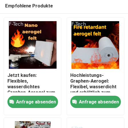
Empfohlene Produkte
Jetzt kaufen:
Hochleistungs-
Flexibles,
Graphen-Aerogel:
wasserdichtes
Flexibel, wasserdicht
Zu Hause
Graphen-Aerogel zum
und erhältlich zum
Verkauf
Verkauf
Anfrage absenden
Anfrage absenden
Produkte
Videos