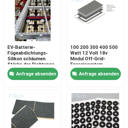
VR-Show
Über uns
EV-Batterie-
100 200 300 400 500
Werksbesichtigung
Fügeabdichtungs-
Watt 12 Volt 18v
Silikon schäumen
Modul Off-Grid-
Stärke der Dichtungs-
Energiesystem
0.8-25.4mm
Monokristallines
Qualitätskontrolle
Anfrage absenden
Anfrage absenden
Solarpanel
Kontakt mit uns
Neuigkeiten
Rechtssachen