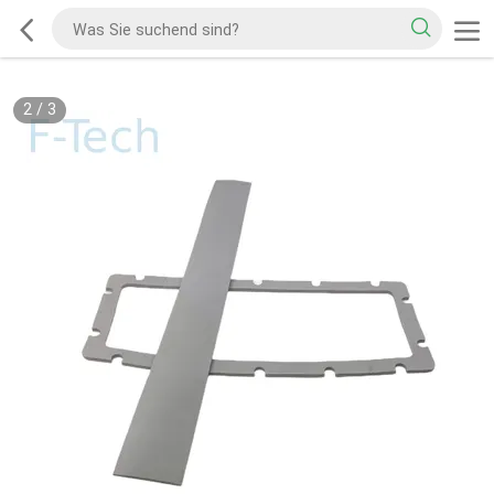
2
/
3