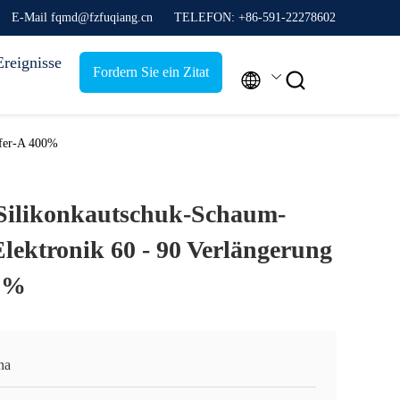
E-Mail fqmd@fzfuqiang.cn
TELEFON: +86-591-22278602
Ereignisse
Fordern Sie ein Zitat


Ufer-A 400%
 Silikonkautschuk-Schaum-
Elektronik 60 - 90 Verlängerung
00%
na