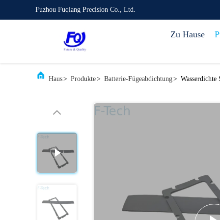
Fuzhou Fuqiang Precision Co., Ltd.
Zu Hause
P
Haus
>
Produkte
>
Batterie-Fügeabdichtung
>
Wasserdichte 