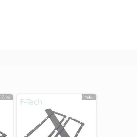
Video
Video