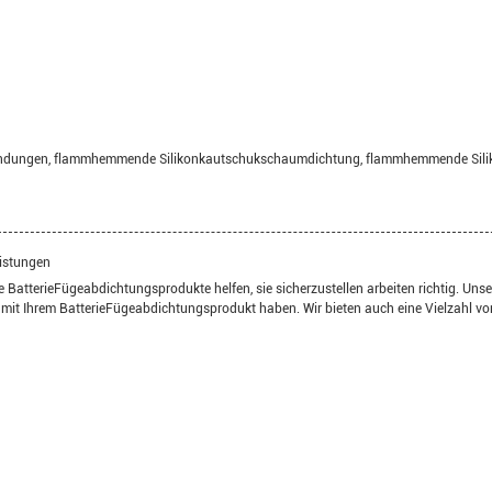
wendungen, flammhemmende Silikonkautschukschaumdichtung, flammhemmende Sil
eistungen
 BatterieFügeabdichtungsprodukte helfen, sie sicherzustellen arbeiten richtig. Uns
e mit Ihrem BatterieFügeabdichtungsprodukt haben. Wir bieten auch eine Vielzahl vo