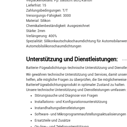
Verpackendetails: Pp. bauscht sich,/Karton
Lieferfrist: 15
Zahlungsbedingungen: T/T
Versorgungs-Fähigkeit: 3000
Material: Silikon
Chemikalienbeständigkeit: Ausgezeichnet
Stärke: 2mm
Verlängerung: 400%
Spezialität: Silikonkautschukschaumdichtung für Automobilan
Automobilsilikonschaumdichtungen
Unterstützung und Dienstleistungen:
Batterie-Fügeabdichtungs-technische Unterstützung und Dienstl
Wir gewähren technische Unterstützung und Services, damit unsere
helfen, alle mögliche Fragen zu überprüfen, die Sie möglicherweis
BatterieFügeabdichtungsprodukt in optimaler Zustand zu halten.
Unsere technische Unterstützung und Dienstleistungen umfassen:
Störungssuche und Diagnose von Fragen
Installations- und Konfigurationsunterstützung
Instandhaltungsdienstleistungen
Software- und Mikroprogrammaufstellungsaktualisierungen
Ersatzteile und Zusätze
On-line-- und Telefonunterstützung