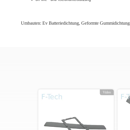
Umbauten:
Ev Batteriedichtung
,
Geformte Gummidichtung
o
Video