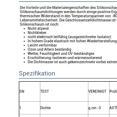
Die Vorteile und die Materialeigenschaften des Silikonscha
Silikonschaumdichtungen werden durch einige positive Eigen
thermischen Widerstand in den Temperaturspannen von -80° 
Lebensmittelsicherheit. Die Geschlossenzelldichtmasse ist- 
Silikonschaum ist noch:
Nicht ätzend
Nichtkleber
nicht elektrisch leitfähig (ausgezeichneter Isolator)
In hohem Grade elastisch mit hohen Wiederherstellung
Leicht verformbar
Ozon und Altern beständig
Wetter, Feuchtigkeit und UV-beständiges
Erschütterung-Isolieren und wärmeisolierend
Die Dichtmasse ist auch gekennzeichnete vorbei extre
Spezifikation
SN
TEST
VEREINIGT
Prü
1
Dichte
g.cm
-3
AST