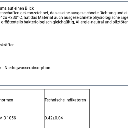
ums auf einen Blick
schaften gekennzeichnet, das es eine ausgezeichnete Dichtung und ein I
zu +230° C, hat das Material auch ausgezeichnete physiologische Eige
größtenteils bakteriologisch gleichgültig, Allergie-neutral und pilztöte
skräften
m - Niedrigwasserabsorption.
fnormen
Technische Indikatoren
M D 1056
0.42±0.04