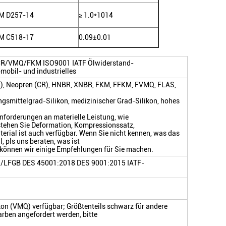
M D257-14
≥ 1.0*1014
M C518-17
0.09±0.01
CR/VMQ/FKM ISO9001 IATF Ölwiderstand-
mobil- und industrielles
Q), Neopren (CR), HNBR, XNBR, FKM, FFKM, FVMQ, FLAS,
ngsmittelgrad-Silikon, medizinischer Grad-Silikon, hohes
nforderungen an materielle Leistung, wie
stehen Sie Deformation, Kompressionssatz,
rial ist auch verfügbar. Wenn Sie nicht kennen, was das
, pls uns beraten, was ist
 können wir einige Empfehlungen für Sie machen.
LFGB DES 45001:2018 DES 9001:2015 IATF-
kon (VMQ) verfügbar; Größtenteils schwarz für andere
rben angefordert werden, bitte
.