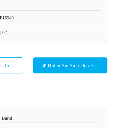
F16949
-02
ns In Verbindung
Holen Sie Sich Den Besten Preis
Band: