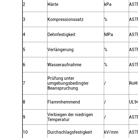
2
Härte
kPa
AST
3
Kompressionssatz
%
AST
4
Dehnfestigkeit
MPa
AST
5
Verlängerung
%
AST
6
Wasseraufnahme
%
AST
Prüfung unter
7
umgebungsbedingter
/
RoH
Beanspruchung
8
Flammhemmend
/
UL9
Verbiegen der niedrigen
9
/
AST
Temperatur
10
Durchschlagsfestigkeit
kV/mm
AST