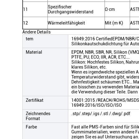
Spezifischer
11
Ω·cm
AST
Durchgangswiderstand
12
Wärmeleitfähigkeit
Mit (m·K)
AST
Andere Details
tem
16949:2016 CertifiedEPDM/NBR/
Silikonkautschukdichtung für Auto
Material
EPDM, NBR, SBR, NR, Silikon (VM
PTFE, PU, ECO, IIR, ACR, ETC….
Silikon: Hochfestes Silikon, Nahru
klares Silikon, etc.
Wenn es irgendwelche speziellen A
Temperaturwiderstand gibt, wider
Dehnfestigkeit schäumen ETC… Mate
ein bisschen zu verwenden Material
die Verwendung dieser Teile. Dann
Zertifikat
14001:2015 /REACH/ROHS/MSDS/
16949:2016/ISO/ISO/ISO
Zeichnendes
.stp/.step/.igs /.stl /.dwg/.pdf
Format
Farbe
Fast alle PMS-Farben sind für Sili
Gummimaterialien, wenn andere Fa
zeigen Sie es auf Untersuchung an