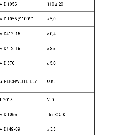
M D 1056
110 ± 20
M D 1056 @100℃
≤ 5,0
M D412-16
≥ 0,4
M D412-16
≥ 85
M D 570
≤ 5,0
S
,
REICHWEITE
,
ELV
O.K.
4-2013
V-0
M D 1056
-55
℃
O.K.
M D149-09
≥ 3,5