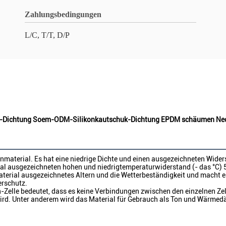
Zahlungsbedingungen
L/C, T/T, D/P
huk-Dichtung Soem-ODM-Silikonkautschuk-Dichtung EPDM schäumen N
nmaterial. Es hat eine niedrige Dichte und einen ausgezeichneten Wider
al ausgezeichneten hohen und niedrigtemperaturwiderstand (- das °C) 
terial ausgezeichnetes Altern und die Wetterbeständigkeit und macht es
erschutz.
Zelle bedeutet, dass es keine Verbindungen zwischen den einzelnen Zell
t wird. Unter anderem wird das Material für Gebrauch als Ton und Wärme