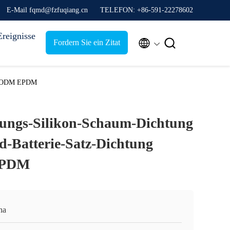
E-Mail fqmd@fzfuqiang.cn
TELEFON: +86-591-22278602
Ereignisse


Fordern Sie ein Zitat
oem-ODM EPDM
ungs-Silikon-Schaum-Dichtung
d-Batterie-Satz-Dichtung
EPDM
na