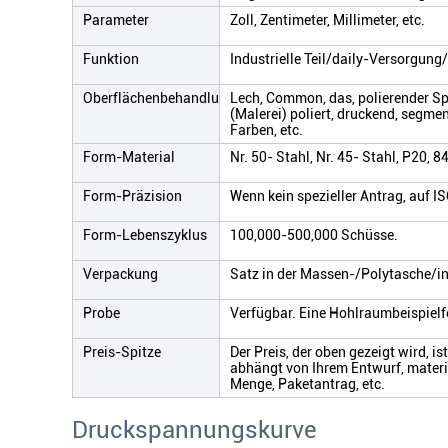
Parameter
Zoll, Zentimeter, Millimeter, etc.
Funktion
Industrielle Teil/daily-Versorgun
Oberflächenbehandlung
Lech, Common, das, polierender Sp
(Malerei) poliert, druckend, segme
Farben, etc.
Form-Material
Nr. 50- Stahl, Nr. 45- Stahl, P20, 8
Form-Präzision
Wenn kein spezieller Antrag, auf I
Form-Lebenszyklus
100,000-500,000 Schüsse.
Verpackung
Satz in der Massen-/Polytasche/i
Probe
Verfügbar. Eine Hohlraumbeispielf
Preis-Spitze
Der Preis, der oben gezeigt wird, i
abhängt von Ihrem Entwurf, materi
Menge, Paketantrag, etc.
Druckspannungskurve