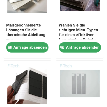
VR-Show
Maßgeschneiderte
Wählen Sie die
Über uns
Lösungen für die
richtigen Mica-Typen
thermische Ableitung
für einen effektiven
von
thermischen Schutz
Werksbesichtigung
Elektrofahrzeugbatterien
der EV-Batterie
Anfrage absenden
Anfrage absenden
mit Mica-Blättern
Qualitätskontrolle
Kontakt mit uns
Neuigkeiten
Rechtssachen