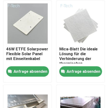
46W ETFE Solarpower
Mica-Blatt Die ideale
Flexible Solar Panel
Lösung für die
mit Einseitenkabel
Verhinderung der
thermischen
Ausrottung der EV-
Anfrage absenden
Anfrage absenden
Batterie
Zu Hause
Produkte
Videos