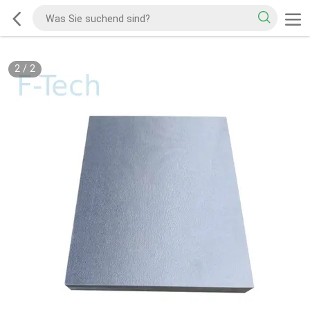
2
/
2