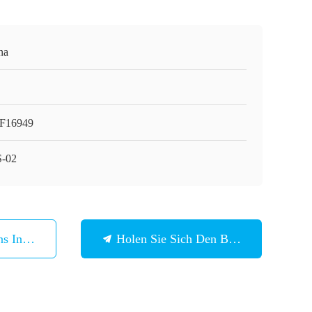
na
F16949
-02
ns In Verbindung
Holen Sie Sich Den Besten Preis