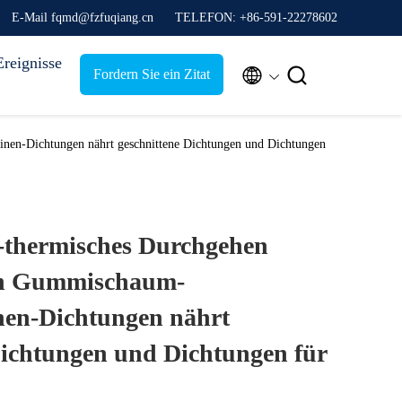
E-Mail fqmd@fzfuqiang.cn
TELEFON: +86-591-22278602
Ereignisse


Fordern Sie ein Zitat
nen-Dichtungen nährt geschnittene Dichtungen und Dichtungen
-thermisches Durchgehen
den Gummischaum-
en-Dichtungen nährt
Dichtungen und Dichtungen für