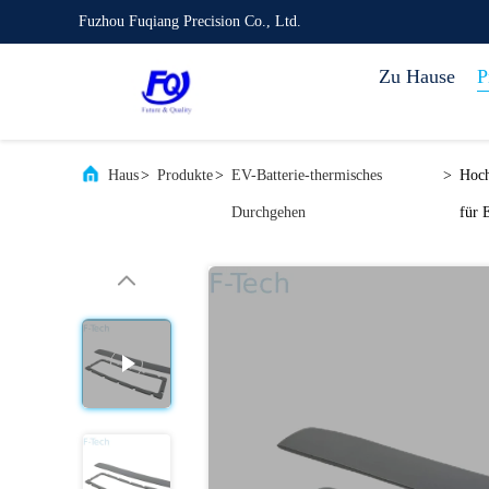
Fuzhou Fuqiang Precision Co., Ltd.
Zu Hause
P
Haus
>
Produkte
>
EV-Batterie-thermisches
>
Hoch
Durchgehen
für 