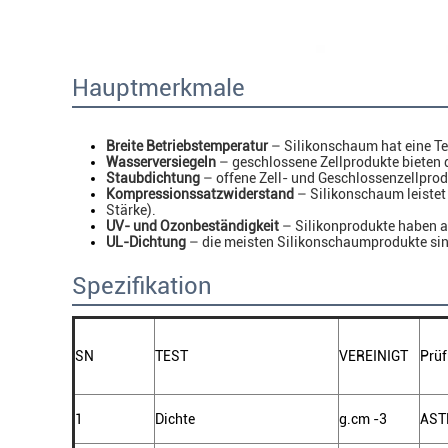
Hauptmerkmale
Breite Betriebstemperatur
– Silikonschaum hat eine Te
Wasserversiegeln
– geschlossene Zellprodukte bieten 
Staubdichtung
– offene Zell- und Geschlossenzellprod
Kompressionssatzwiderstand
– Silikonschaum leiste
Stärke).
UV- und Ozonbeständigkeit
– Silikonprodukte haben a
UL-Dichtung
– die meisten Silikonschaumprodukte sin
Spezifikation
SN
TEST
VEREINIGT
Prü
1
Dichte
g.cm
-3
AST