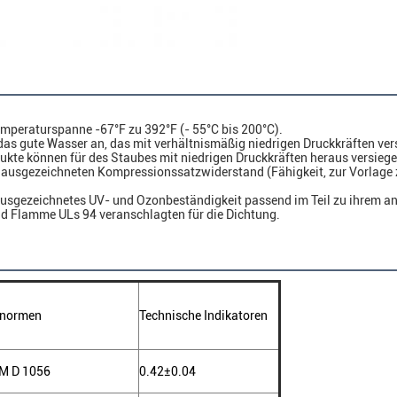
mperaturspanne -67°F zu 392°F (- 55°C bis 200°C).
das gute Wasser an, das mit verhältnismäßig niedrigen Druckkräften vers
ukte können für des Staubes mit niedrigen Druckkräften heraus versieg
t ausgezeichneten Kompressionssatzwiderstand (Fähigkeit, zur Vorlage
usgezeichnetes UV- und Ozonbeständigkeit passend im Teil zu ihrem anor
d Flamme ULs 94 veranschlagten für die Dichtung.
fnormen
Technische Indikatoren
M D 1056
0.42±0.04