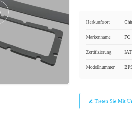
Herkunftsort
Chi
Markenname
FQ
Zertifizierung
IAT
Modellnummer
BPS
Treten Sie Mit U