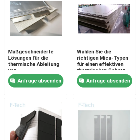
VR-Show
Über uns
Maßgeschneiderte
Wählen Sie die
Werksbesichtigung
Lösungen für die
richtigen Mica-Typen
thermische Ableitung
für einen effektiven
von
thermischen Schutz
Elektrofahrzeugbatterien
der EV-Batterie
Qualitätskontrolle
Anfrage absenden
Anfrage absenden
mit Mica-Blättern
Kontakt mit uns
Neuigkeiten
Rechtssachen