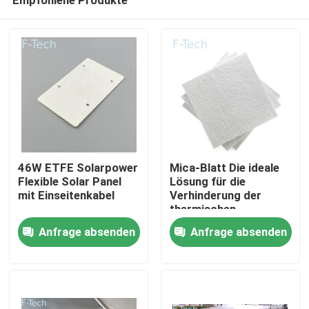
46W ETFE Solarpower
Mica-Blatt Die ideale
Flexible Solar Panel
Lösung für die
mit Einseitenkabel
Verhinderung der
thermischen
Zu Hause
Ausrottung der EV-
Anfrage absenden
Anfrage absenden
Batterie
Produkte
Videos