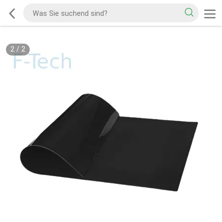
2
/
2