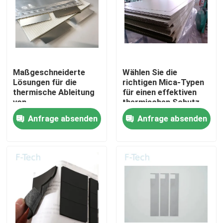
VR-Show
Über uns
Maßgeschneiderte
Wählen Sie die
Lösungen für die
richtigen Mica-Typen
Werksbesichtigung
thermische Ableitung
für einen effektiven
von
thermischen Schutz
Elektrofahrzeugbatterien
der EV-Batterie
Anfrage absenden
Anfrage absenden
mit Mica-Blättern
Qualitätskontrolle
Kontakt mit uns
Neuigkeiten
Rechtssachen