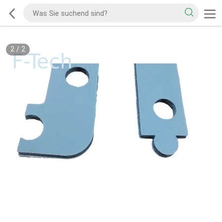
2
/
2