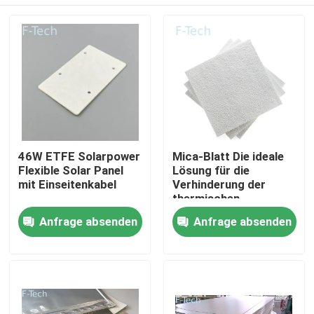
46W ETFE Solarpower
Mica-Blatt Die ideale
Flexible Solar Panel
Lösung für die
mit Einseitenkabel
Verhinderung der
thermischen
Ausrottung der EV-
Zu Hause
Anfrage absenden
Anfrage absenden
Batterie
Produkte
Videos