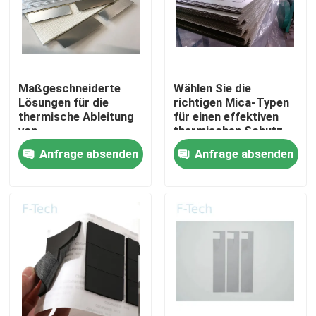
VR-Show
Über uns
Maßgeschneiderte
Wählen Sie die
Lösungen für die
richtigen Mica-Typen
thermische Ableitung
für einen effektiven
Werksbesichtigung
von
thermischen Schutz
Elektrofahrzeugbatterien
der EV-Batterie
Anfrage absenden
Anfrage absenden
mit Mica-Blättern
Qualitätskontrolle
Kontakt mit uns
Neuigkeiten
Rechtssachen