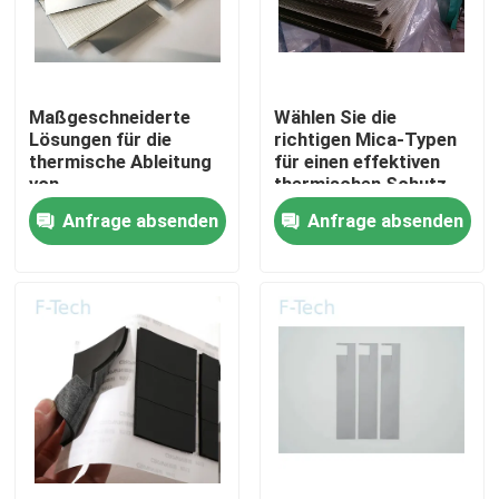
VR-Show
Maßgeschneiderte
Wählen Sie die
Über uns
Lösungen für die
richtigen Mica-Typen
thermische Ableitung
für einen effektiven
von
thermischen Schutz
Werksbesichtigung
Elektrofahrzeugbatterien
der EV-Batterie
Anfrage absenden
Anfrage absenden
mit Mica-Blättern
Qualitätskontrolle
Kontakt mit uns
Neuigkeiten
Rechtssachen