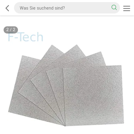
2
/
2