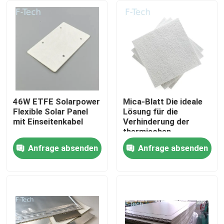
46W ETFE Solarpower
Mica-Blatt Die ideale
Flexible Solar Panel
Lösung für die
mit Einseitenkabel
Verhinderung der
thermischen
Ausrottung der EV-
Anfrage absenden
Anfrage absenden
Batterie
Zu Hause
Produkte
Videos