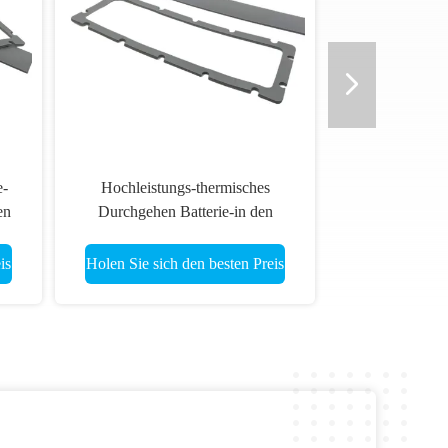
e-
Hochleistungs-thermisches
en
Durchgehen Batterie-in den
Gummischaum-Waschmaschinen-
Dichtungen nährt geschnittene
is
Holen Sie sich den besten Preis
Dichtungen und Dichtungen für
EV-Batterie