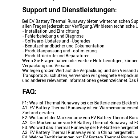
Support und Dienstleistungen:
Bei EV Battery Thermal Runaway bieten wir technischen Sup
allen Fragen jederzeit zur Verfügung.Wir bieten technische 
- Installation und Einrichtung
- Fehlerbehebung und Diagnose
- Software-Updates und -Upgrades
- Benutzerhandbücher und Dokumentation
- Produktanpassung und -optimierung
- Produktrückrufe und Reparaturen
Wenn Sie Fragen haben oder weitere Hilfe benötigen, können
Verpackung und Versand:
Wir legen großen Wert auf die Verpackung und den Versand
Transports zu schützen, verwenden wir geeignete Verpackung
und anderen relevanten Informationen gekennzeichnet.Das Pa
FAQ:
F1: Was ist Thermal Runaway bei der Batterie eines Elektro
A1: EV Battery Thermal Runaway ist ein Wärmemanagementsys
Zustand geraten.
F2: Wie lautet der Markenname von EV Battery Thermal Ru
A2: Der Markenname von EV Battery Thermal Runaway ist F
F3: Wo wird das Thermal Runaway der EV-Batterie hergestel
A3: EV Battery Thermal Runaway wird in China hergestellt.
F4: Welche Zertifizierungen hat EV Battery Thermal Runawa