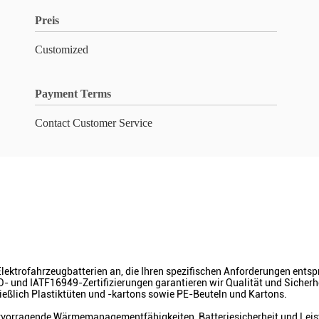
Preis
Customized
Payment Terms
Contact Customer Service
ektrofahrzeugbatterien an, die Ihren spezifischen Anforderungen ents
O- und IATF16949-Zertifizierungen garantieren wir Qualität und Sicher
ließlich Plastiktüten und -kartons sowie PE-Beuteln und Kartons.
ervorragende Wärmemanagementfähigkeiten, Batteriesicherheit und Lei