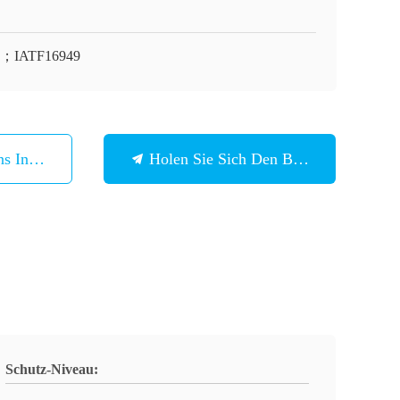
O；IATF16949
ns In Verbindung
Holen Sie Sich Den Besten Preis
Schutz-Niveau: