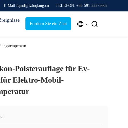
E-Mail fqmd@fzfuqiang.cn
TELEFON: +86-591-22278602
Ereignisse


Fordern Sie ein Zitat
adungstemperatur
kon-Polsterauflage für Ev-
 für Elektro-Mobil-
mperatur
na