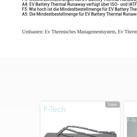
A4: EV Battery Thermal Runaway verfügt über ISO- und IATF
F5: Wie hoch ist die Mindestbestellmenge für EV Battery T
A5: Die Mindestbestellmenge für EV Battery Thermal Runaw
Umbauten:
Ev Thermisches Managementsystem
,
Ev Therm
o
Video