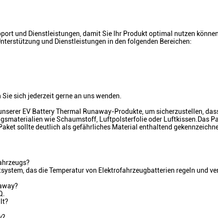
port und Dienstleistungen, damit Sie Ihr Produkt optimal nutzen könne
Unterstützung und Dienstleistungen in den folgenden Bereichen:
 Sie sich jederzeit gerne an uns wenden.
 unserer EV Battery Thermal Runaway-Produkte, um sicherzustellen, d
smaterialien wie Schaumstoff, Luftpolsterfolie oder Luftkissen.Das Pa
ket sollte deutlich als gefährliches Material enthaltend gekennzeichne
fahrzeugs?
tem, das die Temperatur von Elektrofahrzeugbatterien regeln und verh
naway?
Q.
lt?
y?