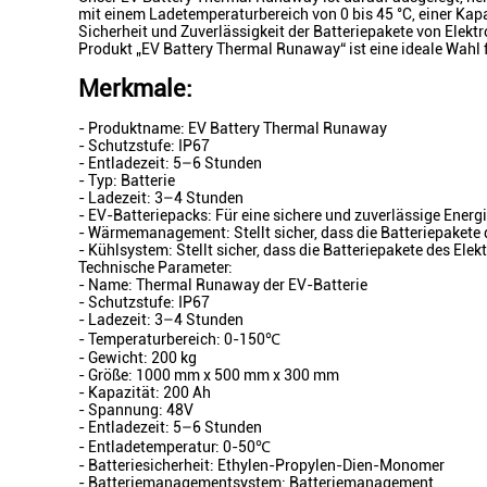
mit einem Ladetemperaturbereich von 0 bis 45 °C, einer Kapa
Sicherheit und Zuverlässigkeit der Batteriepakete von Elek
Produkt „EV Battery Thermal Runaway“ ist eine ideale Wahl 
Merkmale:
- Produktname: EV Battery Thermal Runaway
- Schutzstufe: IP67
- Entladezeit: 5–6 Stunden
- Typ: Batterie
- Ladezeit: 3–4 Stunden
- EV-Batteriepacks: Für eine sichere und zuverlässige Ener
- Wärmemanagement: Stellt sicher, dass die Batteriepakete 
- Kühlsystem: Stellt sicher, dass die Batteriepakete des El
Technische Parameter:
- Name: Thermal Runaway der EV-Batterie
- Schutzstufe: IP67
- Ladezeit: 3–4 Stunden
- Temperaturbereich: 0-150℃
- Gewicht: 200 kg
- Größe: 1000 mm x 500 mm x 300 mm
- Kapazität: 200 Ah
- Spannung: 48V
- Entladezeit: 5–6 Stunden
- Entladetemperatur: 0-50℃
- Batteriesicherheit: Ethylen-Propylen-Dien-Monomer
- Batteriemanagementsystem: Batteriemanagement