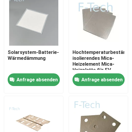
Solarsystem-Batterie-
Hochtemperaturbeständi
Wärmedämmung
isolierendes Mica-
Heizelement Mica-
Heizplatte für EV-
Batterien Schutz BMS
Anfrage absenden
Anfrage absenden
Zu Hause
Produkte
Videos