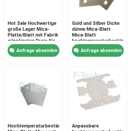
VR-Show
Hot Sale Hochwertige
Gold und Silber Dicke
große Lager Mica-
dünne Mica-Blatt
Platte/Blatt mit Fabrik
Mica-Blatt
Über uns
günstigsten Preis für
hochtemperaturbeständi
EV-Batterie-Pack
Mikrowellenherd Mica-
Anfrage absenden
Anfrage absenden
BMS
Blatt
Werksbesichtigung
Qualitätskontrolle
Kontakt mit uns
Neuigkeiten
Hochtemperaturbeständige
Anpassbare
Rechtssachen