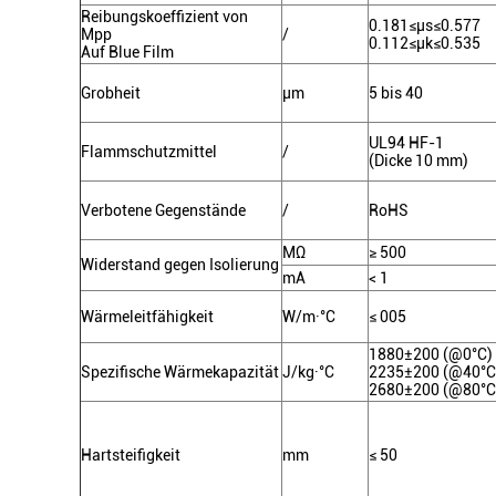
Reibungskoeffizient von
0.181≤μs≤0.577
Mpp
/
0.112≤μk≤0.535
Auf Blue Film
Grobheit
μm
5 bis 40
UL94 HF-1
Flammschutzmittel
/
(Dicke 10 mm)
Verbotene Gegenstände
/
RoHS
MΩ
≥ 500
Widerstand gegen Isolierung
mA
< 1
Wärmeleitfähigkeit
W/m·°C
≤ 005
1880±200 (@0°C)
Spezifische Wärmekapazität
J/kg·°C
2235±200 (@40°C
2680±200 (@80°C
Hartsteifigkeit
mm
≤ 50