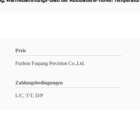
ng
,
Wärmedämmungs-Blatt der Autobatterie-hohen Temperatur
Preis
Fuzhou Fuqiang Precision Co.,Ltd.
Zahlungsbedingungen
L/C, T/T, D/P