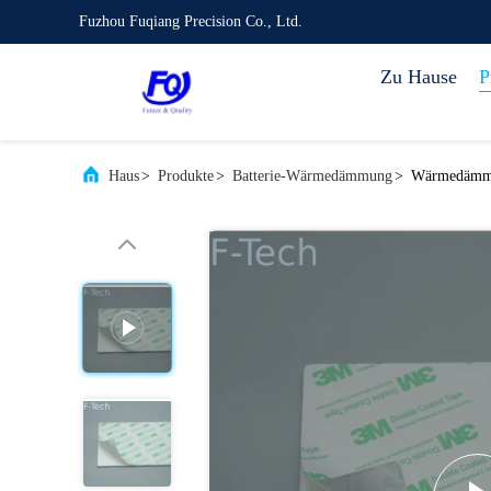
Fuzhou Fuqiang Precision Co., Ltd.
Zu Hause
P
Haus
>
Produkte
>
Batterie-Wärmedämmung
>
Wärmedämmun