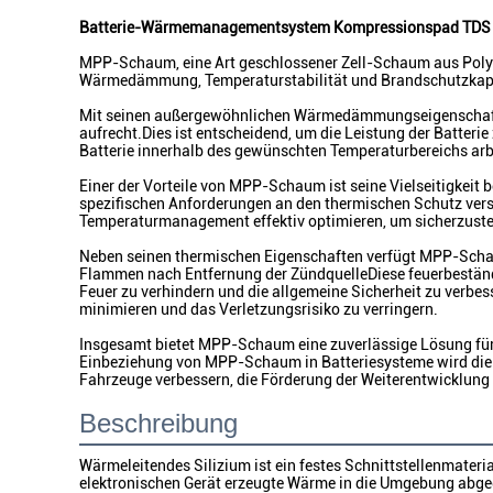
Batterie-Wärmemanagementsystem Kompressionspad TDS K
MPP-Schaum, eine Art geschlossener Zell-Schaum aus Polyprop
Wärmedämmung, Temperaturstabilität und Brandschutzkapaz
Mit seinen außergewöhnlichen Wärmedämmungseigenschaften 
aufrecht.Dies ist entscheidend, um die Leistung der Batte
Batterie innerhalb des gewünschten Temperaturbereichs arbe
Einer der Vorteile von MPP-Schaum ist seine Vielseitigkeit 
spezifischen Anforderungen an den thermischen Schutz ver
Temperaturmanagement effektiv optimieren, um sicherzustell
Neben seinen thermischen Eigenschaften verfügt MPP-Schau
Flammen nach Entfernung der ZündquelleDiese feuerbeständ
Feuer zu verhindern und die allgemeine Sicherheit zu verb
minimieren und das Verletzungsrisiko zu verringern.
Insgesamt bietet MPP-Schaum eine zuverlässige Lösung für d
Einbeziehung von MPP-Schaum in Batteriesysteme wird die Ef
Fahrzeuge verbessern, die Förderung der Weiterentwicklung d
Beschreibung
Wärmeleitendes Silizium ist ein festes Schnittstellenmater
elektronischen Gerät erzeugte Wärme in die Umgebung abgege