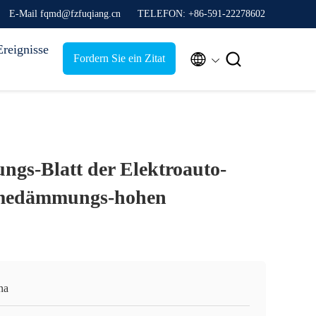
E-Mail fqmd@fzfuqiang.cn
TELEFON: +86-591-22278602
Ereignisse


Fordern Sie ein Zitat
s-Blatt der Elektroauto-
rmedämmungs-hohen
na