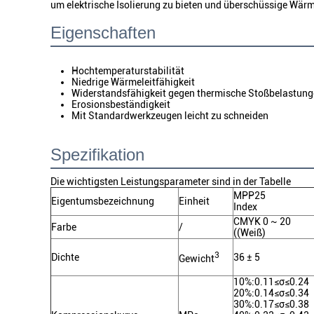
um elektrische Isolierung zu bieten und überschüssige Wärme
Eigenschaften
Hochtemperaturstabilität
Niedrige Wärmeleitfähigkeit
Widerstandsfähigkeit gegen thermische Stoßbelastun
Erosionsbeständigkeit
Mit Standardwerkzeugen leicht zu schneiden
Spezifikation
Die wichtigsten Leistungsparameter sind in der Tabelle
MPP25
Eigentumsbezeichnung
Einheit
Index
CMYK 0 ~ 20
Farbe
/
((Weiß)
3
Dichte
36 ± 5
Gewicht
10%:0.11≤σ≤0.24
20%:0.14≤σ≤0.34
30%:0.17≤σ≤0.38