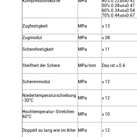
Kompressionskurve
MPa
40%:0.22≤σ≤0.42
50%:0.28≤σ≤0.47
60%:0.34≤σ≤0.54
70%:0.44≤σ≤0.67
Zugfestigkeit
MPa
≥ 13
Zugmodul
MPa
≥ 28
Scherefestigkeit
MPa
≥ 11
Steifheit der Schere
MPa/mm
Das ist ≥ 0.6
Scherenmodul
MPa
≥ 12
Niedertemperaturschiebung
MPa
≥ 12
-30°C
Hochtemperatur-Stretchen
MPa
≥ 10
60°C
Doppelt so lang wie im Alter
MPa
> 12