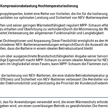
ompressionsbelastung Hochtemperaturisolierung
ylenperlen, bietet eine Reihe von Vorteilen, die ihn für die Isolierun
itäten zur optimalen Leistung und Sicherheit von NEV-Batteriesystem
und seiner geringen Wärmeleitfähigkeit reguliert MPP-Schaum effekti
rie zu erhalten und Überhitzung zu verhindernDurch die Minimierung de
itet,Verbesserung der allgemeinen Funktionalität und Langlebigkeit.
bei Dichteoptionen und Anpassung.Diese Flexibilität ermöglicht es den 
schiedener NEV-Batterienanwendungen entsprichtDurch die Auswahl der
en, dass die Batterie in einem idealen Betriebszustand bleibt.
m über ausgezeichnete Brandschutzfähigkeiten.Angabe seiner hervorr
ige Eigenschaft macht MPP-Schaum zu einem idealen Material für NEV-
essern.Im Unglücksfall eines Feuers, kann MPP-Schaum die Flammen zur
ie Isolierung von NEV-Batterien, die eine stabile Betriebstemperatur g
fizienz und Sicherheit von NEV-Batterien verbessert.Die Hersteller von
er Elektromobilität und gleichzeitig die Priorität der Kundenzufriedenhe
ial, das für Anwendungen verwendet wird, die einen Wärmeschutz erforder
ben wird, um einen zuverlässigen Betrieb zu gewährleisten.Die thermisc