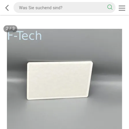
2
/
3