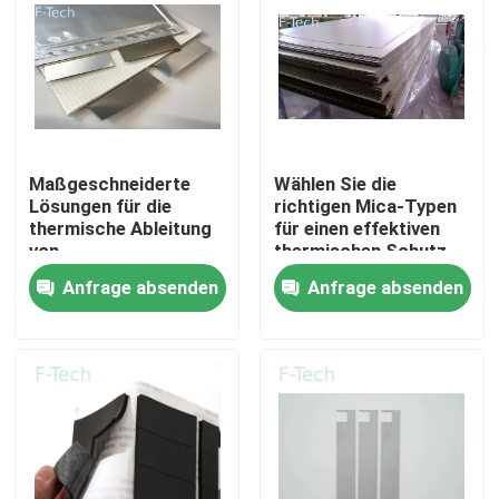
VR-Show
Über uns
Maßgeschneiderte
Wählen Sie die
Werksbesichtigung
Lösungen für die
richtigen Mica-Typen
thermische Ableitung
für einen effektiven
von
thermischen Schutz
Elektrofahrzeugbatterien
der EV-Batterie
Qualitätskontrolle
Anfrage absenden
Anfrage absenden
mit Mica-Blättern
Kontakt mit uns
Neuigkeiten
Rechtssachen