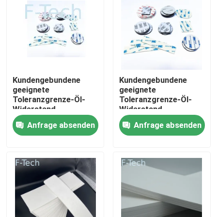
VR-Show
Über uns
Kundengebundene
Kundengebundene
Werksbesichtigung
geeignete
geeignete
Toleranzgrenze-Öl-
Toleranzgrenze-Öl-
Widerstand-
Widerstand-
Silikonkautschuk-
Silikonkautschuk-
Qualitätskontrolle
Anfrage absenden
Anfrage absenden
Dichtung für
Dichtung für
Automobil
Automobil
Kontakt mit uns
Neuigkeiten
Rechtssachen