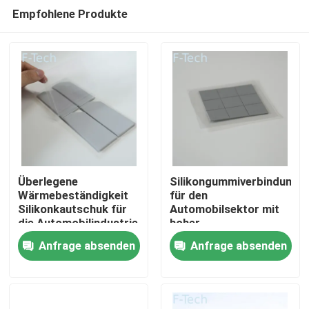
Empfohlene Produkte
Überlegene
Silikongummiverbindunge
Wärmebeständigkeit
für den
Silikonkautschuk für
Automobilsektor mit
Zu Hause
die Automobilindustrie
hoher
Leistungsgrenze
Anfrage absenden
Anfrage absenden
Produkte
Videos