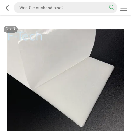
2
/
3