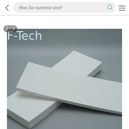
2
/
3