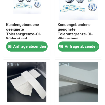
VR-Show
Kundengebundene
Kundengebundene
Über uns
geeignete
geeignete
Toleranzgrenze-Öl-
Toleranzgrenze-Öl-
Widerstand-
Widerstand-
Werksbesichtigung
Silikonkautschuk-
Silikonkautschuk-
Anfrage absenden
Anfrage absenden
Dichtung für
Dichtung für
Automobil
Automobil
Qualitätskontrolle
Kontakt mit uns
Neuigkeiten
Rechtssachen