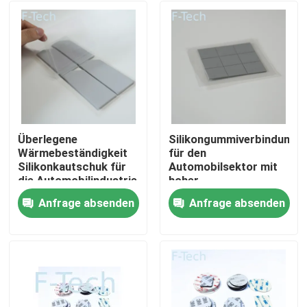
Überlegene
Silikongummiverbindunge
Wärmebeständigkeit
für den
Silikonkautschuk für
Automobilsektor mit
die Automobilindustrie
hoher
Leistungsgrenze
Anfrage absenden
Anfrage absenden
Zu Hause
Produkte
Videos