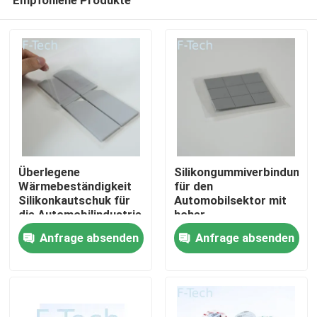
Überlegene
Silikongummiverbindunge
Wärmebeständigkeit
für den
Silikonkautschuk für
Automobilsektor mit
die Automobilindustrie
hoher
Zu Hause
Leistungsgrenze
Anfrage absenden
Anfrage absenden
Produkte
Videos