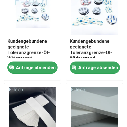
VR-Show
Über uns
Kundengebundene
Kundengebundene
geeignete
geeignete
Werksbesichtigung
Toleranzgrenze-Öl-
Toleranzgrenze-Öl-
Widerstand-
Widerstand-
Silikonkautschuk-
Silikonkautschuk-
Anfrage absenden
Anfrage absenden
Dichtung für
Dichtung für
Qualitätskontrolle
Automobil
Automobil
Kontakt mit uns
Neuigkeiten
Rechtssachen