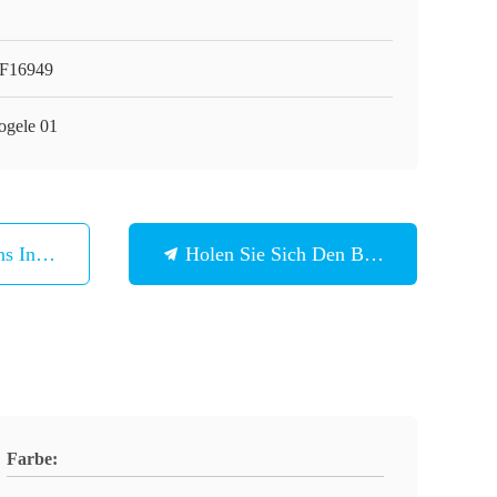
F16949
ogele 01
ns In Verbindung
Holen Sie Sich Den Besten Preis
Farbe: