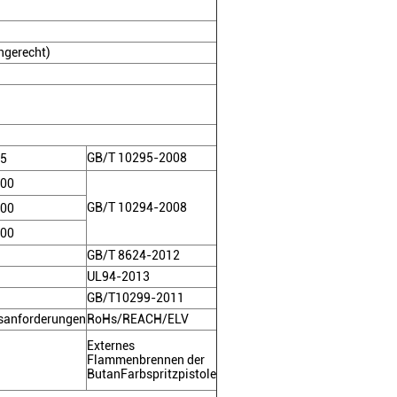
gerecht)
GB/T 10295-2008
5
00
GB/T 10294-2008
00
00
GB/T 8624-2012
UL94-2013
GB/T10299-2011
tsanforderungen
RoHs/REACH/ELV
Externes
Flammenbrennen der
ButanFarbspritzpistole