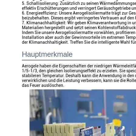
5. Schallisolierung: Zusätzlich zu seinen Wärmedämmungs
effektiv Erschütterungen und verringert Geräuschgetriebe 
6. Energieeffizienz: Unsere Aerogelisoliermatte trägt zur G
beizubehalten. Dieses ergibt verringertes Vertrauen auf den
7. Klimanachhaltigkeit: Wir geben Klimaverantwortung in u
Materialien hergestellt und setzt seinen Kohlenstoffabdruck 
Indem Sie unsere Aerogelisoliermatte vorwählen, profitiere
Installation aber auch der Gewinnvorteile im extremen Tempera
der Klimanachhaltigkeit. Treffen Sie die intelligente Wahl 
Hauptmerkmale
Aerogele haben die Eigenschaften der niedrigen Wärmeleitfäh
1/5-1/3, den gleichen Isolierungseffekt zu erzielen. Sie spe
stabileren Temperatur. Deshalb kann die Anwendung in den
verwirklichen und die Leistung verbessern, kann sie die R
das Feuer auslöschen.