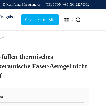
E-Mail fqmd@fzfuqiang.cn
TELEFON: +86-591-22278602
Ereignisse


Fordern Sie ein Zitat
auf
-füllen thermisches
ramische Faser-Aerogel nicht
f
na