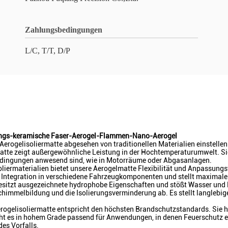
Zahlungsbedingungen
L/C, T/T, D/P
ungs-keramische Faser-Aerogel-Flammen-Nano-Aerogel
erogelisoliermatte abgesehen von traditionellen Materialien einstellen
atte zeigt außergewöhnliche Leistung in der Hochtemperaturumwelt. Si
edingungen anwesend sind, wie in Motorräume oder Abgasanlagen.
Isoliermaterialien bietet unsere Aerogelmatte Flexibilität und Anpassung
 Integration in verschiedene Fahrzeugkomponenten und stellt maximale
esitzt ausgezeichnete hydrophobe Eigenschaften und stößt Wasser und F
chimmelbildung und die Isolierungsverminderung ab. Es stellt langlebig
e Aerogelisoliermatte entspricht den höchsten Brandschutzstandards. S
t es in hohem Grade passend für Anwendungen, in denen Feuerschutz ents
es Vorfalls.