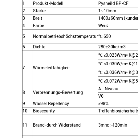
1
Produkt-Modell
Pysheild BP-CF
2
Stärke
1~10mm
3
Breit
1400±60mm (kunden
4
Farbe
Weiß
5
Normalbetriebshöchsttemperatur
℃
650
6
Dichte
280±30kg/m3
℃
≤0.023W/m* K@2
℃
≤0.030W/m* K@1
7
Wärmeleitfähigkeit
℃
≤0.036W/m* K@3
℃
≤0.072W/m* K@5
A - Niveau
8
Verbrennungs-Bewertung
V0
9
Wasser Repellency
>
98%
10
Biosecurity
Treffenbiosicherhei
11
Brand-durch Widerstand
3mm
: >
120min