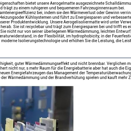
eigenschaften bietet unsere Aerogelmatte ausgezeichnete Schalldämmu
und trägt zu einem ruhigeren und bequemeren Fahrzeuginnenraum bei.
esamtenergieeffizienz bei, indem sie den Wärmeverlust oder Gewinn verrin
 Heizungsoder Kühlsystemen und führt zu Energiesparen und verbesserte 
nserer Produktentwicklung. Unsere Aerogelisoliermatte wird unter Ver
herab. Sie ist recyclebar und trägt zum Energiesparen bei und trifft es 
n Sie nicht nur von seiner überlegenen Wärmedämmung, leichten Entwurf, 
turwiderstand, in der Flexibilität, im hydrophobicity, in der Feuerfestigk
für moderne Isolierungstechnologie und erhöhen Sie die Leistung, die Lei
igkeit, guter Wärmedämmungseffekt und nicht brennbar. Verglichen mit t
ichert nicht nur, s mehr Raum für die Energiebatterie aber hat auch die
 neuen Energiefahrzeugen das Management der Temperaturüberwachung u
olle der Wärmedämmung und der Brandverhütung spielen und kauft mehr Z