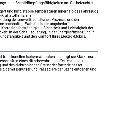
ngs- und Schalldämpfungsfähigkeiten an. Sie befeuchtet
gert und hilft, stabile Temperaturen innerhalb des Fahrzeugs
Kraftstoffeffizienz.
wendung der umweltfreundlichen Prozesse und der
eine nachhaltige Wahl für Isolierungsbedarf.
Korrosionsbeständigkeit, Sicherheit und Leichtigkeit der
eit, in der Schallisolierung, in der Energieeffizienz und in
stungsfähigkeit und den Komfort Ihres Elektro-Mobils.
raditionellen Isoliermaterialien, benötigt sie Stärke nur
 Eigenschaften eines Hitzebewahrungseffektes und der
nd des elektronischen Steuer der Batterie besser
eit, damit Benutzer und Passagiere der Szene entgehen und