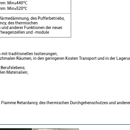
mm
:
Min≥440℃
mm
:
Min≥520℃
Wärmedämmung, des Pufferbetriebs,
ncy, des thermischen
und anderer Funktionen der neuer
ftwagenzellen und -module
mit traditionellen Isolierungen;
 schmalen Räumen, in den geringeren Kosten Transport und in der Lageru
 Berufslebens;
llen Materialien;
s Flamme Retardancy, des thermischen Durchgehenschutzes und anderer