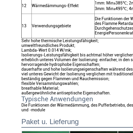
1mm
:
Min≥385℃
;
2
12
Wärmedämmungs-Effekt
3mm
:
Min≥495℃
;
4
Die Funktionen der 
des Flamme Retarda
13
Verwendungsgebiete
Durchgehenschutzes 
EnergiePersonenkra
Sehr hohe thermische Leistungsfähigkeit;
umweltfreundliches Produkt;
Lambda-Wert 0.014 W/mk;
Isolierungs-Leistungsfähigkeit bis achtmal höher verglichen 
erheblich unteres Volumen der Isolierung: einfacher, in den
hervorragende hydrophobe Eigenschaften;
dauerhafte und hohe Isolierungseigenschaften während des
viel unteres Gewicht der Isolierung verglichen mit traditione
beständig gegen Flammen und Rauchemission;
flexible Versammlungswahlen;
breathable Material;
außergewöhnliche antiseptische Eigenschaften.
Typische Anwendungen
Die Funktionen der Wärmedämmung, des Pufferbetriebs, de
und -module
Paket u. Lieferung