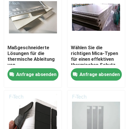
VR-Show
Über uns
Maßgeschneiderte
Wählen Sie die
Werksbesichtigung
Lösungen für die
richtigen Mica-Typen
thermische Ableitung
für einen effektiven
von
thermischen Schutz
Elektrofahrzeugbatterien
der EV-Batterie
Qualitätskontrolle
Anfrage absenden
Anfrage absenden
mit Mica-Blättern
Kontakt mit uns
Neuigkeiten
Rechtssachen