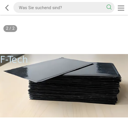
2
/
2