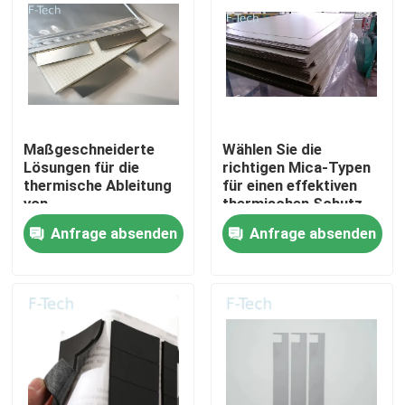
VR-Show
Über uns
Maßgeschneiderte
Wählen Sie die
Werksbesichtigung
Lösungen für die
richtigen Mica-Typen
thermische Ableitung
für einen effektiven
von
thermischen Schutz
Elektrofahrzeugbatterien
der EV-Batterie
Qualitätskontrolle
Anfrage absenden
Anfrage absenden
mit Mica-Blättern
Kontakt mit uns
Neuigkeiten
Rechtssachen