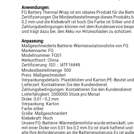
Anwendungen:
FQ Battery Thermal Wrap ist ein ideales Produkt für die Ba
Zertifizierungen.Die Mindestbestellmenge dieses Produkts b
0,2 mm und die Klebekraft ist hoch.Die Farbe ist Silber un
Zahlungsbedingungen können mit dem Kundenservice besproc
und trägt dazu bei, den Akku vor Hitzeschäden zu schützen.
Anpassung:
Maßgeschneiderte Batterie-Wärmeisolationsfolie von FQ
Markenname: FQ
Modellnummer: FQ01
Herkunftsort: China
Zertifizierung: ISO；IATF16949
Mindestbestellmenge: 500
Preis: Maßgeschneidert
Verpackungsdetails: Plastiktüten und Karton;PE-Beutel und
Lieferzeit: Kontaktieren Sie den Kundendienst
Zahlungsbedingungen: Kontaktieren Sie den Kundendienst
Lieferfähigkeit: 2000000 Stück pro Monat
Dicke: 0,01–0,2 mm
Verpackung: Karton
Farbe silber
Größe: Maßgeschneidert
Klebekraft: Hoch
Unsere FQ-Batterie-Wärmedämmfolie wurde entwickelt, um ei
mit einer Dicke von 0,01 bis 0,2 mm.Es ist stark haftend und
alle Ihre Anforderungen an die Batterieisolierung.Es ist au