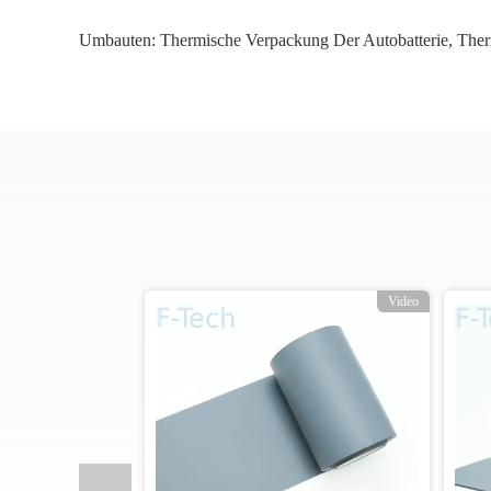
Umbauten:
Thermische Verpackung Der Autobatterie
,
Ther
o
Video