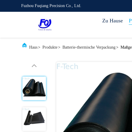
Fuzhou Fuqiang Precision Co., Ltd.
Zu Hause
P
Haus
>
Produkte
>
Batterie-thermische Verpackung
>
Maßges