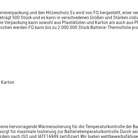
tterieverpackung und den Hitzeschutz.Es wird von FQ hergestellt, einer
eträgt 500 Stück und es kann in verschiedenen Größen und Stärken indiv
d die Verpackung kann sowohl aus Plastiktüten und Karton als auch aus P
hen werden.FQ kann bis zu 2.000.000 Stück Batterie-Thermofolie pro M
 Karton
ne hervorragende Wärmeisolierung für die Temperaturkontrolle der Bat
 sorgt für maximale Isolierung zur Batterietemperaturkontrolle.Durch sein
ßerdem nach ISO und IATF16949 zertifiziert.Wir bieten wettbewerbsfähige