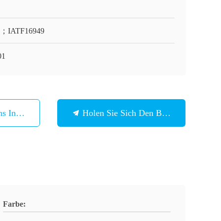
O；IATF16949
01
ns In Verbindung
Holen Sie Sich Den Besten Preis
Farbe: