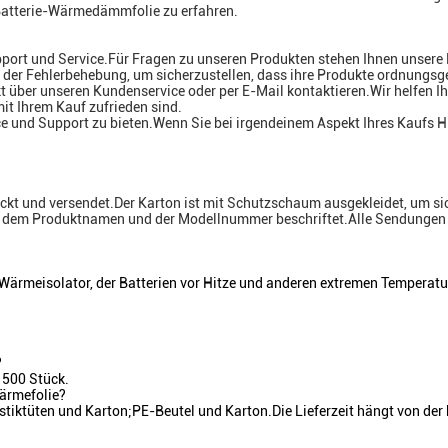
 Batterie-Wärmedämmfolie zu erfahren.
port und Service.Für Fragen zu unseren Produkten stehen Ihnen unsere 
der Fehlerbehebung, um sicherzustellen, dass ihre Produkte ordnungsg
t über unseren Kundenservice oder per E-Mail kontaktieren.Wir helfen 
mit Ihrem Kauf zufrieden sind.
e und Support zu bieten.Wenn Sie bei irgendeinem Aspekt Ihres Kaufs H
ackt und versendet.Der Karton ist mit Schutzschaum ausgekleidet, um si
 mit dem Produktnamen und der Modellnummer beschriftet.Alle Sendung
 Wärmeisolator, der Batterien vor Hitze und anderen extremen Temperatu
?
 500 Stück.
Wärmefolie?
stiktüten und Karton;PE-Beutel und Karton.Die Lieferzeit hängt von der