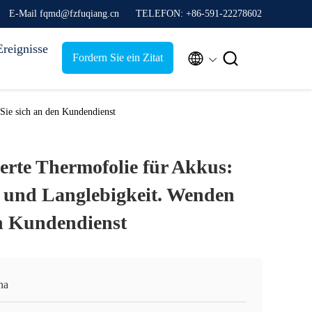
E-Mail fqmd@fzfuqiang.cn
TELEFON: +86-591-22278602
Ereignisse


Fordern Sie ein Zitat
Sie sich an den Kundendienst
rte Thermofolie für Akkus:
 und Langlebigkeit. Wenden
en Kundendienst
na