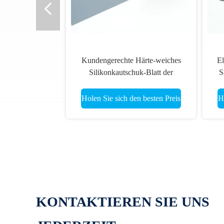
Kundengerechte Härte-weiches
El
Silikonkautschuk-Blatt der
S
Autobatterie-thermischen
Si
Verpackungs-70 des Ufer-A
Holen Sie sich den besten Preis
H
KONTAKTIEREN SIE UNS