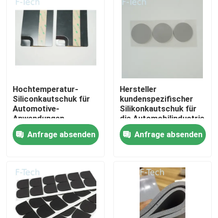
Hochtemperatur-
Hersteller
Siliconkautschuk für
kundenspezifischer
Automotive-
Silikonkautschuk für
Anwendungen
die Automobilindustrie
Anfrage absenden
Anfrage absenden
Zu Hause
Produkte
Videos