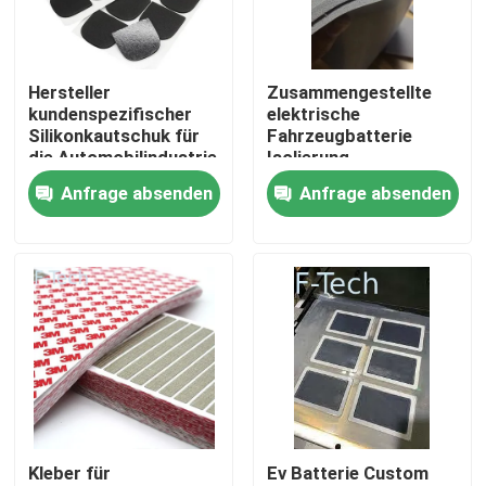
VR-Show
Hersteller
Zusammengestellte
kundenspezifischer
elektrische
Über uns
Silikonkautschuk für
Fahrzeugbatterie
die Automobilindustrie
Isolierung
Wärmeleitende
Anfrage absenden
Anfrage absenden
Werksbesichtigung
Silikonschaumfolie
Qualitätskontrolle
Kontakt mit uns
Neuigkeiten
Kleber für
Ev Batterie Custom
Rechtssachen