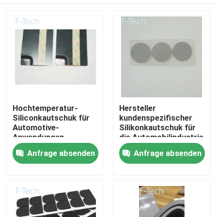
Hochtemperatur-
Hersteller
Siliconkautschuk für
kundenspezifischer
Automotive-
Silikonkautschuk für
Anwendungen
die Automobilindustrie
Zu Hause
Anfrage absenden
Anfrage absenden
Produkte
Videos