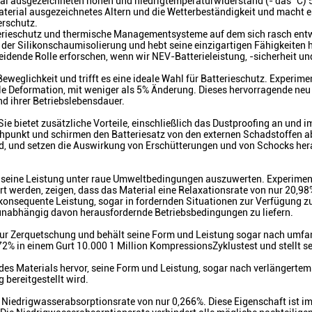
al ausgezeichneten hohen und niedrigtemperaturwiderstand (- das °C) 
terial ausgezeichnetes Altern und die Wetterbeständigkeit und macht es
erschutz.
tterieschutz und thermische Managementsysteme auf dem sich rasch ent
le der Silikonschaumisolierung und hebt seine einzigartigen Fähigkeiten h
idende Rolle erforschen, wenn wir NEV-Batterieleistung, -sicherheit un
weglichkeit und trifft es eine ideale Wahl für Batterieschutz. Experi
le Deformation, mit weniger als 5% Änderung. Dieses hervorragende neu
nd ihrer Betriebslebensdauer.
 Sie bietet zusätzliche Vorteile, einschließlich das Dustproofing an u
punkt und schirmen den Batteriesatz von den externen Schadstoffen ab, 
rd, und setzen die Auswirkung von Erschütterungen und von Schocks her
seine Leistung unter raue Umweltbedingungen auszuwerten. Experimente
hrt werden, zeigen, dass das Material eine Relaxationsrate von nur 20,
 konsequente Leistung, sogar in fordernden Situationen zur Verfügung z
unabhängig davon herausfordernde Betriebsbedingungen zu liefern.
ur Zerquetschung und behält seine Form und Leistung sogar nach umfa
72% in einem Gurt 10.000 1 Million KompressionsZyklustest und stellt se
 des Materials hervor, seine Form und Leistung, sogar nach verlängertem
 bereitgestellt wird.
Niedrigwasserabsorptionsrate von nur 0,266%. Diese Eigenschaft ist im 