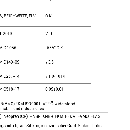
S
,
REICHWEITE
,
ELV
O.K.
4-2013
V-0
M D 1056
-55
℃
O.K.
M D149-09
≥ 3,5
M D257-14
≥ 1.0*1014
M C518-17
0.09±0.01
CR/VMQ/FKM ISO9001 IATF Ölwiderstand-
mobil- und industrielles
Q), Neopren (CR), HNBR, XNBR, FKM, FFKM, FVMQ, FLAS,
ngsmittelgrad-Silikon, medizinischer Grad-Silikon, hohes