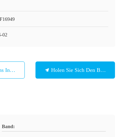
F16949
-02
ns In Verbindung
Holen Sie Sich Den Besten Preis
Band: