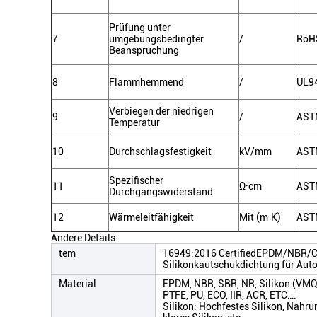
Prüfung unter
7
umgebungsbedingter
/
RoH
Beanspruchung
8
Flammhemmend
/
UL9
Verbiegen der niedrigen
9
/
AST
Temperatur
10
Durchschlagsfestigkeit
kV/mm
AST
Spezifischer
11
Ω·cm
AST
Durchgangswiderstand
12
Wärmeleitfähigkeit
Mit (m·K)
AST
Andere Details
tem
16949:2016 CertifiedEPDM/NBR/
Silikonkautschukdichtung für Auto
Material
EPDM, NBR, SBR, NR, Silikon (VM
PTFE, PU, ECO, IIR, ACR, ETC….
Silikon: Hochfestes Silikon, Nahru