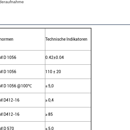
ederaufnahme
fnormen
Technische Indikatoren
M D 1056
0.42±0.04
M D 1056
110 ± 20
M D 1056 @100℃
≤ 5,0
M D412-16
≥ 0,4
M D412-16
≥ 85
M D 570
≤ 5,0