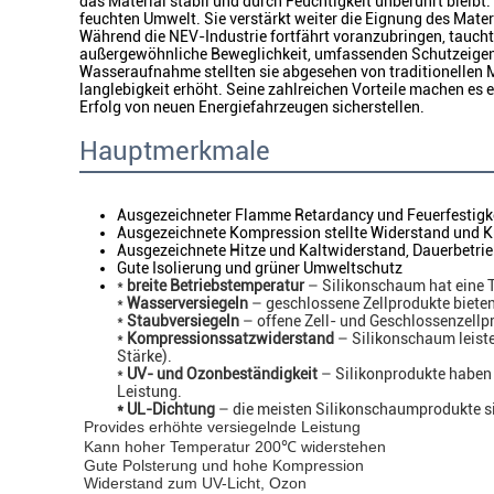
das Material stabil und durch Feuchtigkeit unberührt bleibt
feuchten Umwelt. Sie verstärkt weiter die Eignung des Mat
Während die NEV-Industrie fortfährt voranzubringen, tauch
außergewöhnliche Beweglichkeit, umfassenden Schutzeigen
Wasseraufnahme stellten sie abgesehen von traditionellen Ma
langlebigkeit erhöht. Seine zahlreichen Vorteile machen es
Erfolg von neuen Energiefahrzeugen sicherstellen.
Hauptmerkmale
Ausgezeichneter Flamme Retardancy und Feuerfestigke
Ausgezeichnete Kompression stellte Widerstand und Kr
Ausgezeichnete Hitze und Kaltwiderstand, Dauerbetrie
Gute Isolierung und grüner Umweltschutz
*
breite Betriebstemperatur
– Silikonschaum hat eine 
*
Wasserversiegeln
– geschlossene Zellprodukte bieten
*
Staubversiegeln
– offene Zell- und Geschlossenzellp
*
Kompressionssatzwiderstand
– Silikonschaum leist
Stärke).
*
UV- und Ozonbeständigkeit
– Silikonprodukte haben 
Leistung.
* UL-Dichtung
– die meisten Silikonschaumprodukte s
Provides erhöhte versiegelnde Leistung
Kann hoher Temperatur 200℃ widerstehen
Gute Polsterung und hohe Kompression
Widerstand zum UV-Licht, Ozon