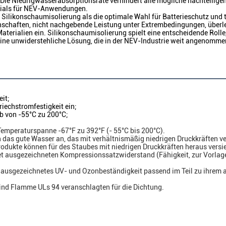
. Die Niedrigwasserabsorptionsrate verhindert alle mögliche nachteiligen
erials für NEV-Anwendungen.
t Silikonschaumisolierung als die optimale Wahl für Batterieschutz u
schaften, nicht nachgebende Leistung unter Extrembedingungen, über
terialien ein. Silikonschaumisolierung spielt eine entscheidende Rolle,
 eine unwiderstehliche Lösung, die in der NEV-Industrie weit angenomme
it;
iechstromfestigkeit ein;
b von -55°C zu 200°C;
Temperaturspanne -67°F zu 392°F (- 55°C bis 200°C).
 das gute Wasser an, das mit verhältnismäßig niedrigen Druckkräften ve
rodukte können für des Staubes mit niedrigen Druckkräften heraus versi
et ausgezeichneten Kompressionssatzwiderstand (Fähigkeit, zur Vorlag
ausgezeichnetes UV- und Ozonbeständigkeit passend im Teil zu ihrem ano
ind Flamme ULs 94 veranschlagten für die Dichtung.