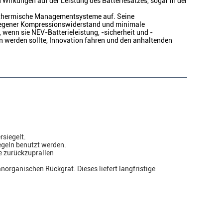
 Wirkungen auf der Leistung des Batteriesatzes, sogar in der
nd thermische Managementsysteme auf. Seine
legener Kompressionswiderstand und minimale
 wenn sie NEV-Batterieleistung, -sicherheit und -
n werden sollte, Innovation fahren und den anhaltenden
rsiegelt.
egeln benutzt werden.
e zurückzuprallen
rganischen Rückgrat. Dieses liefert langfristige 