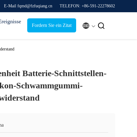
E-Mail fqmd@fzfuqiang.cn
TELEFON: +86-591-22278602
Ereignisse


Fordern Sie ein Zitat
derstand
heit Batterie-Schnittstellen-
likon-Schwammgummi-
widerstand
na