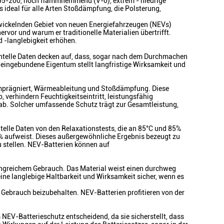
55-200, hoch flammhemmend (V-0), extrem - niedrige
 ideal für alle Arten Stoßdämpfung, die Polsterung,
wickelnden Gebiet von neuen Energiefahrzeugen (NEVs)
ervor und warum er traditionelle Materialien übertrifft.
d -langlebigkeit erhöhen.
mentelle Daten decken auf, dass, sogar nach dem Durchmachen
 eingebundene Eigentum stellt langfristige Wirksamkeit und
nd imprägniert, Wärmeableitung und Stoßdämpfung. Diese
verhindern Feuchtigkeitseintritt, leistungsfähig
ab. Solcher umfassende Schutz trägt zur Gesamtleistung,
lle Daten von den Relaxationstests, die an 85°C und 85%
98% aufweist. Dieses außergewöhnliche Ergebnis bezeugt zu
u stellen. NEV-Batterien können auf
ngreichem Gebrauch. Das Material weist einen durchweg
ine langlebige Haltbarkeit und Wirksamkeit sicher, wenn es
 Gebrauch beizubehalten. NEV-Batterien profitieren von der
NEV-Batterieschutz entscheidend, da sie sicherstellt, dass