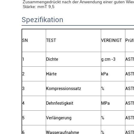
Zusammengedrückt nach der Anwendung einer guten Wi
Stärke: mmT 9,5
Spezifikation
SN
TEST
VEREINIGT
Prü
1
Dichte
g.cm
-3
AST
2
Härte
kPa
AST
3
Kompressionssatz
%
AST
4
Dehnfestigkeit
MPa
AST
5
Verlängerung
%
AST
6
Wasseraufnahme
%
AST