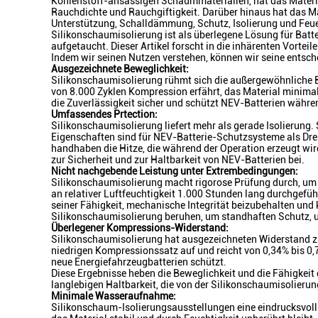
Kohlenstoff-ansässigen Schaummaterialien, hat das Materi
Rauchdichte und Rauchgiftigkeit. Darüber hinaus hat das Ma
Unterstützung, Schalldämmung, Schutz, Isolierung und Feu
Silikonschaumisolierung ist als überlegene Lösung für Ba
aufgetaucht. Dieser Artikel forscht in die inhärenten Vortei
Indem wir seinen Nutzen verstehen, können wir seine entsche
Ausgezeichnete Beweglichkeit:
Silikonschaumisolierung rühmt sich die außergewöhnliche Be
von 8.000 Zyklen Kompression erfährt, das Material minima
die Zuverlässigkeit sicher und schützt NEV-Batterien währe
Umfassendes Prtection:
Silikonschaumisolierung liefert mehr als gerade Isolierung.
Eigenschaften sind für NEV-Batterie-Schutzsysteme als Dreh
handhaben die Hitze, die während der Operation erzeugt wi
zur Sicherheit und zur Haltbarkeit von NEV-Batterien bei.
Nicht nachgebende Leistung unter Extrembedingungen:
Silikonschaumisolierung macht rigorose Prüfung durch, um 
an relativer Luftfeuchtigkeit 1.000 Stunden lang durchgefü
seiner Fähigkeit, mechanische Integrität beizubehalten und
Silikonschaumisolierung beruhen, um standhaften Schutz, 
Überlegener Kompressions-Widerstand:
Silikonschaumisolierung hat ausgezeichneten Widerstand z
niedrigen Kompressionssatz auf und reicht von 0,34% bis 0,
neue Energiefahrzeugbatterien schützt.
Diese Ergebnisse heben die Beweglichkeit und die Fähigkeit
langlebigen Haltbarkeit, die von der Silikonschaumisolierung
Minimale Wasseraufnahme:
Silikonschaum-Isolierungsausstellungen eine eindrucksvoll 