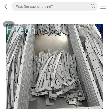
2
/
3