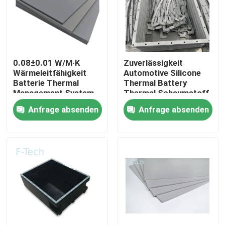
VR-Show
Über uns
0.08±0.01 W/M·K
Zuverlässigkeit
Wärmeleitfähigkeit
Automotive Silicone
Batterie Thermal
Thermal Battery
Werksbesichtigung
Management System
Thermal Schaumstoff
für Auto / EV
erfüllt UL94 V-0
Anfrage absenden
Anfrage absenden
Zertifizierung
Qualitätskontrolle
Kontakt mit uns
Neuigkeiten
Rechtssachen