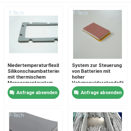
Niedertemperaturflexible
System zur Steuerung
Silikonschaumbatterien
von Batterien mit
mit thermischem
hoher
Managementsystem
Volumenwiderstandsfähig
UL94 V-0
aus Silikonkautschuk
Zu Hause
Anfrage absenden
Anfrage absenden
Flammschutzmittel
Produkte
Videos