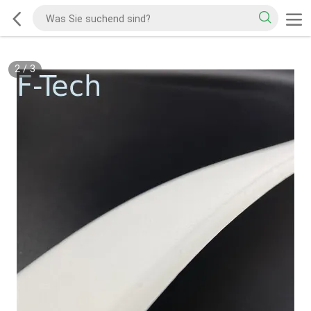
2
/
3