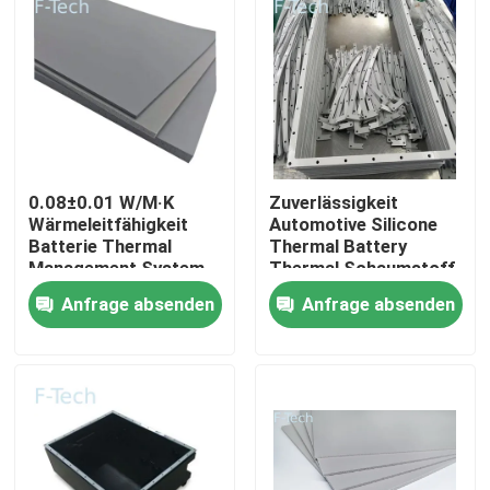
VR-Show
Über uns
Werksbesichtigung
0.08±0.01 W/M·K
Zuverlässigkeit
Wärmeleitfähigkeit
Automotive Silicone
Batterie Thermal
Thermal Battery
Management System
Thermal Schaumstoff
Qualitätskontrolle
für Auto / EV
erfüllt UL94 V-0
Anfrage absenden
Anfrage absenden
Zertifizierung
Kontakt mit uns
Neuigkeiten
Rechtssachen