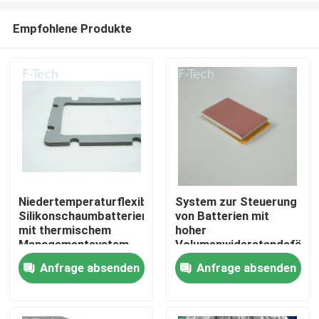
Empfohlene Produkte
Niedertemperaturflexible
System zur Steuerung
Silikonschaumbatterien
von Batterien mit
Zu Hause
mit thermischem
hoher
Managementsystem
Volumenwiderstandsfähig
UL94 V-0
aus Silikonkautschuk
Anfrage absenden
Anfrage absenden
Produkte
Flammschutzmittel
Videos