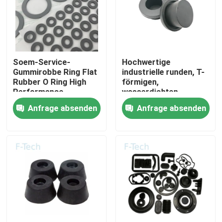
VR-Show
Über uns
Soem-Service-
Hochwertige
Gummirobbe Ring Flat
industrielle runden, T-
Rubber O Ring High
förmigen,
Werksbesichtigung
Performance
wasserdichten
Silicone-Gummi-
Anfrage absenden
Anfrage absenden
Stäpfen
Qualitätskontrolle
Kontakt mit uns
Neuigkeiten
Rechtssachen