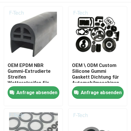
OEM EPDM NBR
OEM \ ODM Custom
Gummi-Extrudierte
Silicone Gummi
Streifen
Gaskett Dichtung für
Wetterstreifen für
Automobilmaschinen
Sonnendach Glas
Zu Hause
Anfrage absenden
Anfrage absenden
Autotür Versiegelung
Produkte
Videos