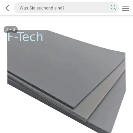
2
/
3