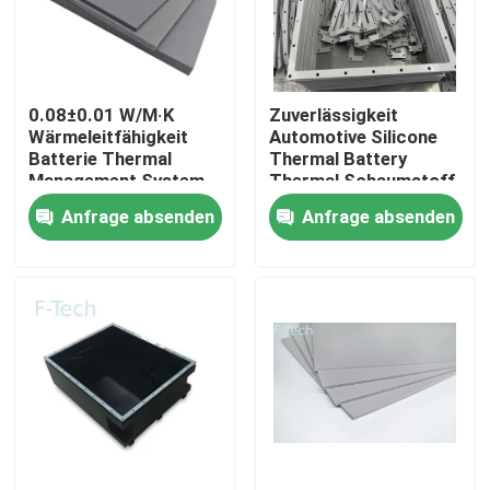
VR-Show
0.08±0.01 W/M·K
Zuverlässigkeit
Über uns
Wärmeleitfähigkeit
Automotive Silicone
Batterie Thermal
Thermal Battery
Management System
Thermal Schaumstoff
Werksbesichtigung
für Auto / EV
erfüllt UL94 V-0
Anfrage absenden
Anfrage absenden
Zertifizierung
Qualitätskontrolle
Kontakt mit uns
Neuigkeiten
Rechtssachen