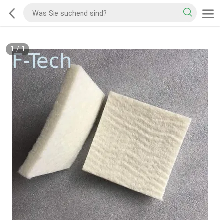
1
/
1