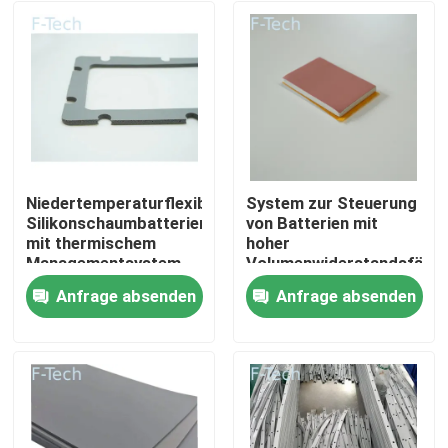
Niedertemperaturflexible
System zur Steuerung
Silikonschaumbatterien
von Batterien mit
mit thermischem
hoher
Managementsystem
Volumenwiderstandsfähig
UL94 V-0
aus Silikonkautschuk
Anfrage absenden
Anfrage absenden
Flammschutzmittel
Zu Hause
Produkte
Videos