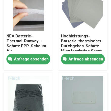
VR-Show
Über uns
NEV Batterie-
Hochleistungs-
Thermal-Runway-
Batterie-thermischer
Werksbesichtigung
Schutz EPP-Schaum
Durchgehen-Schutz
für
Mica Insulation Sheet
Vibrationsdämpfung
Anfrage absenden
Anfrage absenden
und Leistung
Qualitätskontrolle
Kontakt mit uns
Neuigkeiten
Rechtssachen