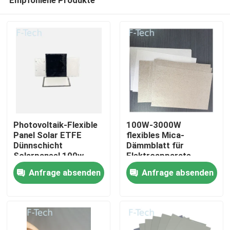
Photovoltaik-Flexible
100W-3000W
Panel Solar ETFE
flexibles Mica-
Dünnschicht
Dämmblatt für
Solarpaneel 100w
Elektroapparate
Zu Hause
200w 250w 300w
Anfrage absenden
Anfrage absenden
400w
Produkte
Videos