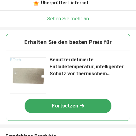
Hinterlass eine Nachricht
Überprüfter Lieferant
Wir rufen Sie bald zurück!
Sehen Sie mehr an
Erhalten Sie den besten Preis für
Benutzerdefinierte
Entladetemperatur, intelligenter
Schutz vor thermischem
Durchgehen der Batterie für
optimale Leistung
Fortsetzen
EINREICHUNGEN
Empfohlene Produkte