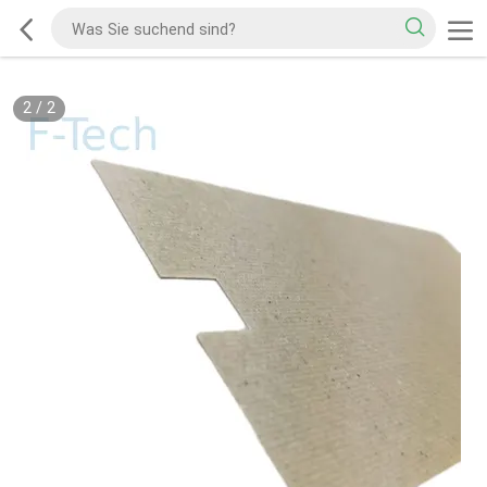
1
/
2