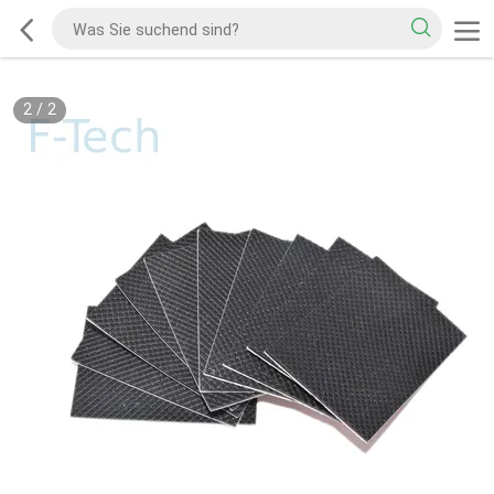
2
/
2