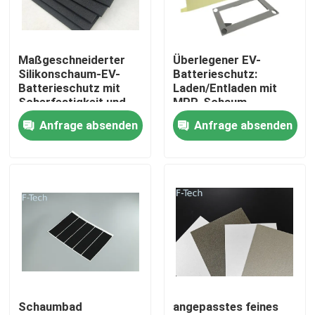
VR-Show
Maßgeschneiderter
Überlegener EV-
Silikonschaum-EV-
Batterieschutz:
Über uns
Batterieschutz mit
Laden/Entladen mit
Scherfestigkeit und
MPP-Schaum,
Modul unter Druck
Über-/Unterspannungssc
Anfrage absenden
Anfrage absenden
Werksbesichtigung
Qualitätskontrolle
Kontakt mit uns
Neuigkeiten
Schaumbad
angepasstes feines
Rechtssachen