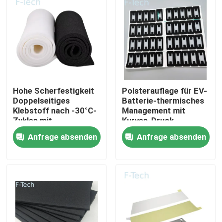
Hohe Scherfestigkeit
Polsterauflage für EV-
Doppelseitiges
Batterie-thermisches
Klebstoff nach -30°C-
Management mit
Zyklen mit
Kurven-Druck-
hoher/niedriger
Zurückhalten Rate
Anfrage absenden
Anfrage absenden
Temperatur ASTM
Meeting GB/T1685-
D1002 Batterie-
2008 der
Zu Hause
Schutz
Kompressions-
10%-30%
Produkte
Videos