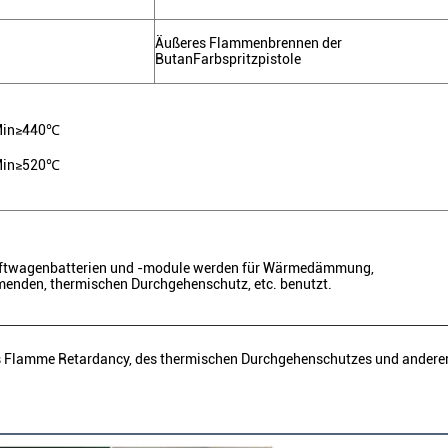
Äußeres Flammenbrennen der
ButanFarbspritzpistole
in≥440℃
in≥520℃
ftwagenbatterien und -module werden für Wärmedämmung,
enden, thermischen Durchgehenschutz, etc. benutzt.
s Flamme Retardancy, des thermischen Durchgehenschutzes und anderer