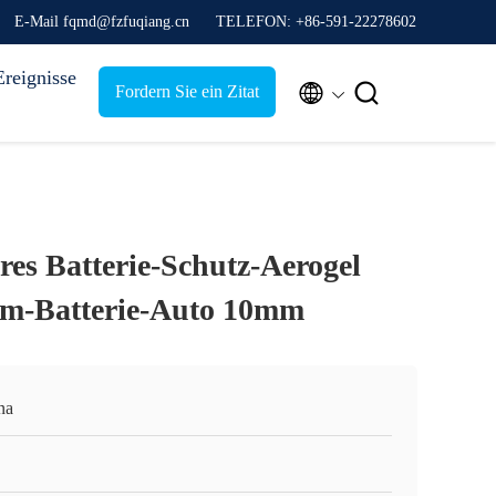
E-Mail fqmd@fzfuqiang.cn
TELEFON: +86-591-22278602
Ereignisse


Fordern Sie ein Zitat
res Batterie-Schutz-Aerogel
um-Batterie-Auto 10mm
na