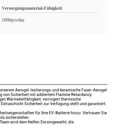
Versorgungsmaterial-Fähigkeit
1000pcs/day
nserem Aerogel-Isolierungs-und keramische Faser-Aerogel
ng von Sicherheit mit addiertem Flamme Retardancy.
gen Wärmeleitfähigkeit, verringert thermische
Extraschicht Sicherheit zur Verfügung stellt und garantiert,
itseigenschaften für Ihre EV-Batterie hinzu. Vertrauen Sie
ls sicherstellen.
 Team wird dem Helfen Sie eingeweiht, die