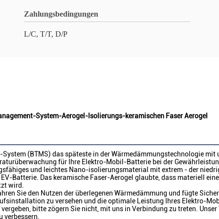
Zahlungsbedingungen
L/C, T/T, D/P
Management-System-Aerogel-Isolierungs-keramischen Faser Aerogel
t-System (BTMS) das späteste in der Wärmedämmungstechnologie mit u
eraturüberwachung für Ihre Elektro-Mobil-Batterie bei der Gewährleistu
ngsfähiges und leichtes Nano-isolierungsmaterial mit extrem - der niedri
EV-Batterie. Das keramische Faser-Aerogel glaubte, dass materiell eine 
zt wird.
ahren Sie den Nutzen der überlegenen Wärmedämmung und fügte Sicherhe
ufsinstallation zu versehen und die optimale Leistung Ihres Elektro-Mobi
ergeben, bitte zögern Sie nicht, mit uns in Verbindung zu treten. Unser
u verbessern.