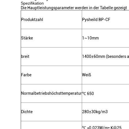
Spezifikation
Die Hauptleistungsparameter werden in der Tabelle gezeigt
Produktzahl
Pysheild BP-CF
Stärke
1~10mm
breit
1400±60mm (besonders an
Farbe
Weiß
Normalbetriebshöchsttemperatur
℃
650
Dichte
280±30kg/m3
℃
≤0.023W/m* K@25