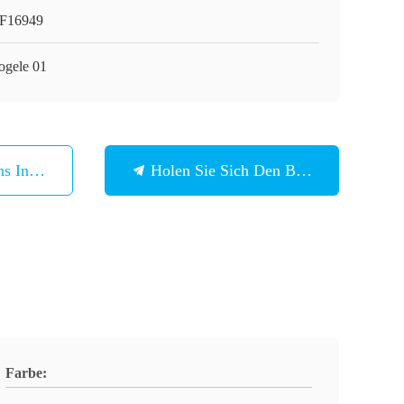
F16949
ogele 01
ns In Verbindung
Holen Sie Sich Den Besten Preis
Farbe: