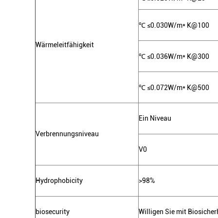
℃
≤0.030W/m* K@100
Wärmeleitfähigkeit
℃
≤0.036W/m* K@300
℃
≤0.072W/m* K@500
Ein Niveau
Verbrennungsniveau
V0
Hydrophobicity
>
98%
biosecurity
Willigen Sie mit Biosiche