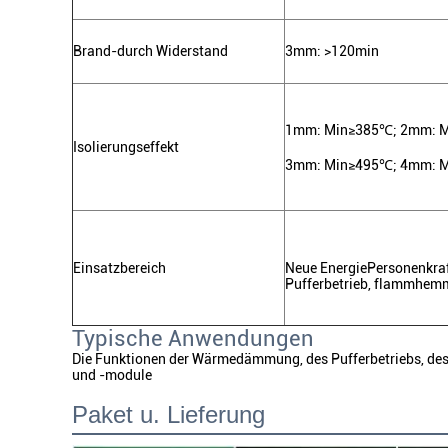
Brand-durch Widerstand
3mm
: >
120min
1mm
:
Min≥385℃
;
2mm
:
M
Isolierungseffekt
3mm
:
Min≥495℃
;
4mm
:
M
Einsatzbereich
Neue EnergiePersonenkra
Pufferbetrieb, flammhemm
Typische Anwendungen
Die Funktionen der Wärmedämmung, des Pufferbetriebs, de
und -module
Paket u. Lieferung