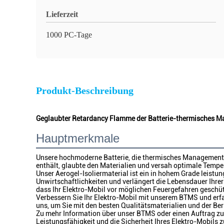
Lieferzeit
1000 PC-Tage
Produkt-Beschreibung
Geglaubter Retardancy Flamme der Batterie-thermisches 
Hauptmerkmale
Unsere hochmoderne Batterie, die thermisches Managemen
enthält, glaubte den Materialien und versah optimale Temp
Unser Aerogel-Isoliermaterial ist ein in hohem Grade leistu
Unwirtschaftlichkeiten und verlängert die Lebensdauer Ihrer 
dass Ihr Elektro-Mobil vor möglichen Feuergefahren geschüt
Verbessern Sie Ihr Elektro-Mobil mit unserem BTMS und erf
uns, um Sie mit den besten Qualitätsmaterialien und der Ber
Zu mehr Information über unser BTMS oder einen Auftrag zu v
Leistungsfähigkeit und die Sicherheit Ihres Elektro-Mobils z