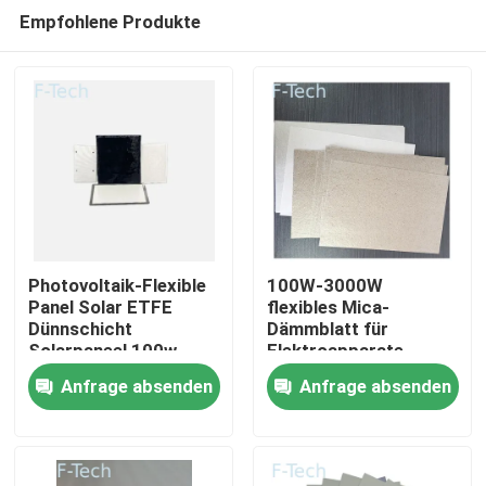
Empfohlene Produkte
Photovoltaik-Flexible
100W-3000W
Panel Solar ETFE
flexibles Mica-
Dünnschicht
Dämmblatt für
Zu Hause
Solarpaneel 100w
Elektroapparate
200w 250w 300w
Anfrage absenden
Anfrage absenden
400w
Produkte
Videos