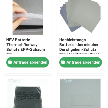
VR-Show
Über uns
NEV Batterie-
Hochleistungs-
Werksbesichtigung
Thermal-Runway-
Batterie-thermischer
Schutz EPP-Schaum
Durchgehen-Schutz
für
Mica Insulation Sheet
Vibrationsdämpfung
Qualitätskontrolle
Anfrage absenden
Anfrage absenden
und Leistung
Kontakt mit uns
Neuigkeiten
Rechtssachen