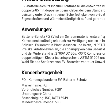
EV-Batterie-Schutz ist eine Dichtmasse, die entworfen ist
doppelte 85 mit doppelseitigem Kleber, der dem Standar
Leistung unter Druck mit einer Scherfestigkeit von µ-3
Eigenschaften und Wärmebeständigkeit auf und garantie
Anwendungen:
Batterie-Schutz FQ EV ist ein Schaummaterial entwarf s
Korrosionsbeständigkeit auch zur Verfügung stellen in 
Stücken. Es kommt in Plastiktaschen und in ctn, IN PET-T
Preiskalkulationswahlen, die abhängig von dem Bedarf des
und der Widerstand ist 2700V DC 60s. -30℃ Kompressions
doppelseitigem Kleber ist entsprechend ASTM D1002 und 
Wahl für das Schützen von EV-Batterien vor rauer Umwel
Kundenbezogenheit:
FQ - Kundengebundener EV-Batterie-Schutz
Markenname: FQ
Vorbildliches Number: FQ01
Ursprungsort: China
Bescheinigung: ISO; IATF16949
Mindestbestellmenge: 500