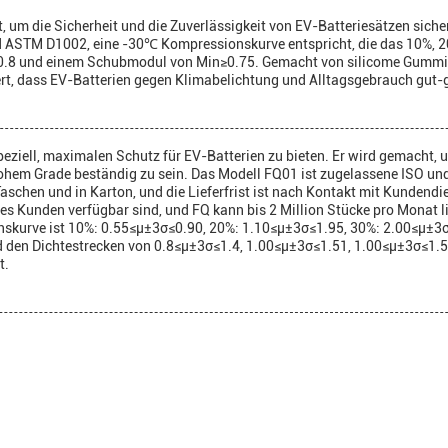
, um die Sicherheit und die Zuverlässigkeit von EV-Batteriesätzen sicher
d ASTM D1002, eine -30℃ Kompressionskurve entspricht, die das 10%, 2
σ≥0.8 und einem Schubmodul von Min≥0.75. Gemacht von silicome Gummi,
rt, dass EV-Batterien gegen Klimabelichtung und Alltagsgebrauch gut-
peziell, maximalen Schutz für EV-Batterien zu bieten. Er wird gemacht
hohem Grade beständig zu sein. Das Modell FQ01 ist zugelassene ISO u
aschen und in Karton, und die Lieferfrist ist nach Kontakt mit Kundendie
 Kunden verfügbar sind, und FQ kann bis 2 Million Stücke pro Monat lie
kurve ist 10%: 0.55≤μ±3σ≤0.90, 20%: 1.10≤μ±3σ≤1.95, 30%: 2.00≤μ±3σ≤3
den Dichtestrecken von 0.8≤μ±3σ≤1.4, 1.00≤μ±3σ≤1.51, 1.00≤μ±3σ≤1.51,
t.