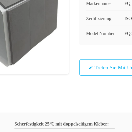
Markenname
FQ
Zertifizierung
IS
Model Number
FQ
Treten Sie Mit U
Scherfestigkeit 25℃ mit doppelseitigem Kleber: