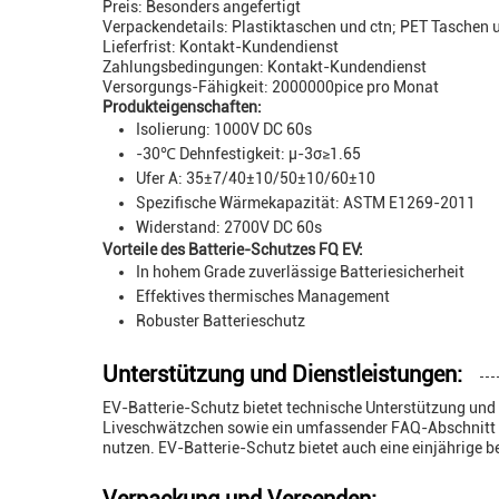
Preis: Besonders angefertigt
Verpackendetails: Plastiktaschen und ctn; PET Taschen 
Lieferfrist: Kontakt-Kundendienst
Zahlungsbedingungen: Kontakt-Kundendienst
Versorgungs-Fähigkeit: 2000000pice pro Monat
Produkteigenschaften:
Isolierung: 1000V DC 60s
-30℃ Dehnfestigkeit: µ-3σ≥1.65
Ufer A: 35±7/40±10/50±10/60±10
Spezifische Wärmekapazität: ASTM E1269-2011
Widerstand: 2700V DC 60s
Vorteile des Batterie-Schutzes FQ EV:
In hohem Grade zuverlässige Batteriesicherheit
Effektives thermisches Management
Robuster Batterieschutz
Unterstützung und Dienstleistungen:
EV-Batterie-Schutz bietet technische Unterstützung und
Liveschwätzchen sowie ein umfassender FAQ-Abschnitt a
nutzen. EV-Batterie-Schutz bietet auch eine einjährige b