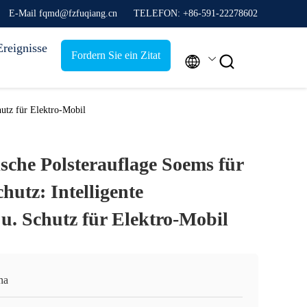
E-Mail fqmd@fzfuqiang.cn
TELEFON: +86-591-22278602
Ereignisse
Fordern Sie ein Zitat


hutz für Elektro-Mobil
sche Polsterauflage Soems für
hutz: Intelligente
. Schutz für Elektro-Mobil
na