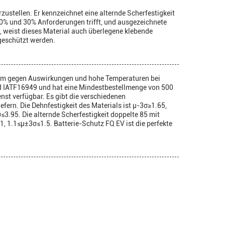
zustellen. Er kennzeichnet eine alternde Scherfestigkeit
0% und 30% Anforderungen trifft, und ausgezeichnete
 weist dieses Material auch überlegene klebende
geschützt werden.
, um gegen Auswirkungen und hohe Temperaturen bei
nd IATF16949 und hat eine Mindestbestellmenge von 500
nst verfügbar. Es gibt die verschiedenen
fern. Die Dehnfestigkeit des Materials ist µ-3σ≥1.65,
.95. Die alternde Scherfestigkeit doppelte 85 mit
 1.1≤μ±3σ≤1.5. Batterie-Schutz FQ EV ist die perfekte