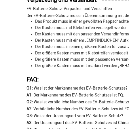
Verpackung und Versenden:
EV-Batterie-Schutz-Verpacken und Verschiffen
Der EV-Batterie-Schutz muss in Übereinstimmung mit de
Das Produkt muss in einer gewölbten Pappschachtel
Der Kasten muss mit Klebstreifen versiegelt werden.
Der Kasten muss mit den passenden Versandinforma
Der Kasten muss mit einem „EMPFINDLICHEN“ Aufkl
Der Kasten muss in einen größeren Kasten für zusät
Der größere Kasten muss mit Klebstreifen versiegelt
Der größere Kasten muss mit den passenden Versan
Der größere Kasten muss mit markiert werden „BE
FAQ:
Q1:
Was ist der Markenname des EV-Batterie-Schutzes?
A1:
Der Markenname des EV-Batterie-Schutzes ist FQ.
Q2:
Was ist vorbildliche Number des EV-Batterie-Schutz
A2:
Vorbildliche Number des EV-Batterie-Schutzes ist F
Q3:
Wo ist der Ursprungsort vom EV-Batterie-Schutz?
A3:
Der Ursprungsort des EV-Batterie-Schutzes ist China