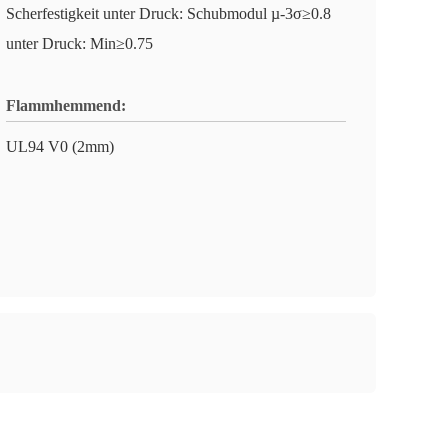
Scherfestigkeit unter Druck: Schubmodul µ-3σ≥0.8
unter Druck: Min≥0.75
Flammhemmend:
UL94 V0 (2mm)